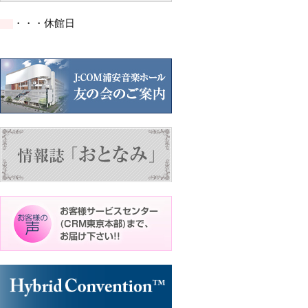
の
の
の
ン
ン
ン
イ
イ
イ
ト)
ト)
ト)
・・・休館日
ベ
ベ
ベ
ン
ン
ン
ト)
ト)
ト)