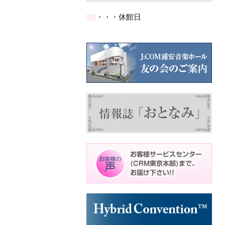
の
の
の
ン
ン
ン
イ
イ
イ
ト)
ト)
ト)
・・・休館日
ベ
ベ
ベ
ン
ン
ン
ト)
ト)
ト)