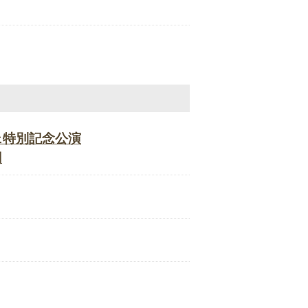
ェ特別記念公演
団