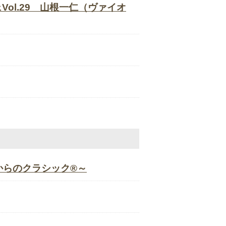
ol.29 山根一仁（ヴァイオ
～０才からのクラシック®～