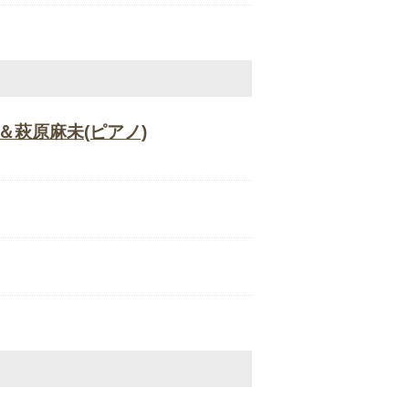
＆萩原麻未(ピアノ)