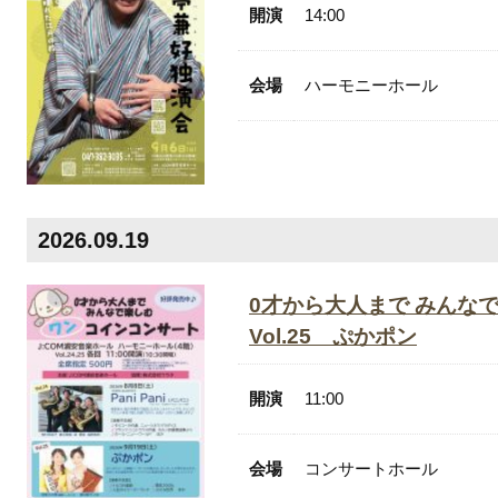
開演
14:00
会場
ハーモニーホール
2026.09.19
.01
0才から大人まで みんな
.08
Vol.25 ぷかポン
8.15
8.22
開演
11:00
8.29
会場
コンサートホール
.05