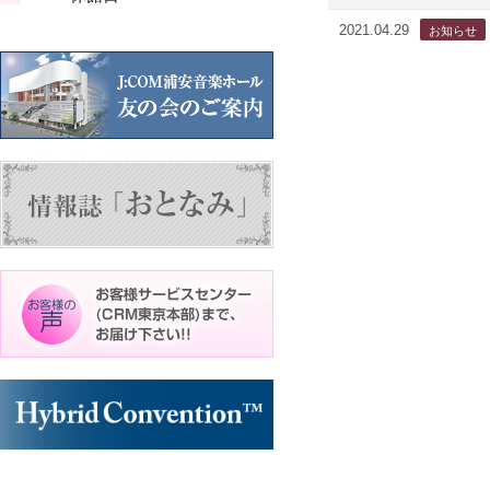
ン
ン
ン
ト)
ト)
ト)
2021.04.29