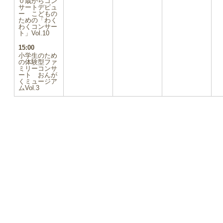
０歳からコン
イ
サートデビュ
ー こどもの
ベ
ための「わく
ン
わくコンサー
ト)
ト」Vol.10
15:00
小学生のため
の体験型ファ
ミリーコンサ
ート おんが
くミュージア
ムVol.3