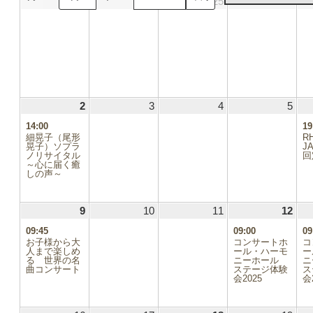
23
2025.02.23
24
2025.02.24
25
2025.02.25
26
2025
日
日
日
日
2
2025.03.02
(1
3
2025.03.03
4
2025.03.04
5
2025
件
14:00
19
の
細晃子（尾形
R
イ
晃子）ソプラ
J
ノリサイタル
ベ
回
～心に届く癒
ン
しの声～
ト)
9
2025.03.09
(1
10
2025.03.10
11
2025.03.11
12
2025
(1
件
件
09:45
09:00
09
の
の
お子様から大
コンサートホ
コ
イ
イ
人まで楽しめ
ール・ハーモ
ー
る 世界の名
ベ
ニーホール
ベ
曲コンサート
ステージ体験
ス
ン
ン
会2025
会
ト)
ト)