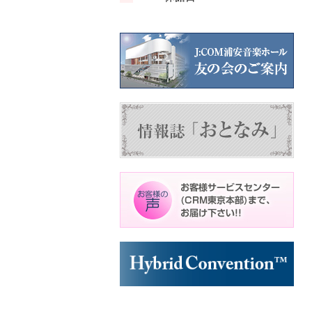
ン
ン
ン
ト)
ト)
ト)