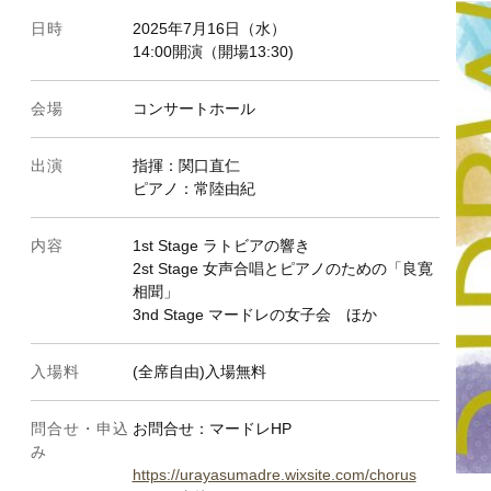
日時
2025年7月16日（水）
14:00開演（開場13:30)
会場
コンサートホール
出演
指揮：関口直仁
ピアノ：常陸由紀
内容
1st Stage ラトビアの響き
2st Stage 女声合唱とピアノのための「良寛
相聞」
3nd Stage マードレの女子会 ほか
入場料
(全席自由)入場無料
問合せ・申込
お問合せ：マードレHP
み
https://urayasumadre.wixsite.com/chorus