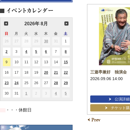
2026年 8月
日
日
月
月
火
火
水
水
木
木
金
金
土
土
曜
曜
曜
曜
曜
曜
曜
26
2026.07.26
27
2026.07.27
28
2026.07.28
29
2026.07.29
30
2026.07.30
31
2026.07.31
1
2026.08.01
(1
(1
日
日
日
日
日
日
日
件
件
の
の
2
2026.08.02
3
2026.08.03
4
2026.08.04
5
2026.08.05
6
2026.08.06
7
2026.08.07
8
2026.08.08
(1
(1
(2
(1
(1
イ
イ
件
件
件
件
件
ベ
ベ
の
の
の
の
の
ン
ン
9
2026.08.09
10
2026.08.10
11
2026.08.11
12
2026.08.12
13
2026.08.13
14
2026.08.14
15
2026.08.15
(1
(1
イ
イ
イ
イ
イ
ト)
ト)
件
件
ベ
ベ
ベ
ベ
ベ
の
の
才からの
しんうらやすおとマルシェ特別
三遊亭兼好 独演会
ン
ン
ン
ン
ン
16
2026.08.16
17
2026.08.17
18
2026.08.18
19
2026.08.19
20
2026.08.20
21
2026.08.21
22
2026.08.22
(1
(2
(3
イ
イ
ト)
記念公演
ト)
ト)
ト)
ト)
件
件
件
2026.09.06 14:00
ベ
ベ
Vol.30エール弦楽四重奏団
の
の
の
ン
ン
23
2026.08.23
24
2026.08.24
25
2026.08.25
26
2026.08.26
27
2026.08.27
28
2026.08.28
29
2026.08.29
(1
(1
(1
(1
(1
イ
イ
イ
ト)
ト)
件
件
件
件
件
2027.03.22 14:00
ベ
ベ
ベ
の
の
の
の
の
ン
ン
ン
30
2026.08.30
31
2026.08.31
1
2026.09.01
2
2026.09.02
3
2026.09.03
4
2026.09.04
5
2026.09.05
(1
(1
(2
イ
イ
イ
イ
イ
ト)
ト)
ト)
件
件
件
公演詳細
公演詳細
ベ
ベ
ベ
ベ
ベ
の
の
の
ン
ン
ン
ン
ン
イ
イ
イ
ト)
ト)
ト)
チケット購入
ト)
ト)
チケット購
・・・休館日
ベ
ベ
ベ
ン
ン
ン
ト)
ト)
ト)