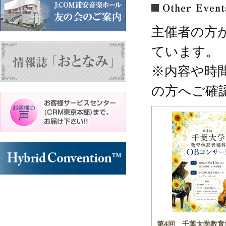
主催者の方
ています。
※内容や時
の方へご確
ル
柴田百慧ピアノリサイタル
第4回 千葉大学教育