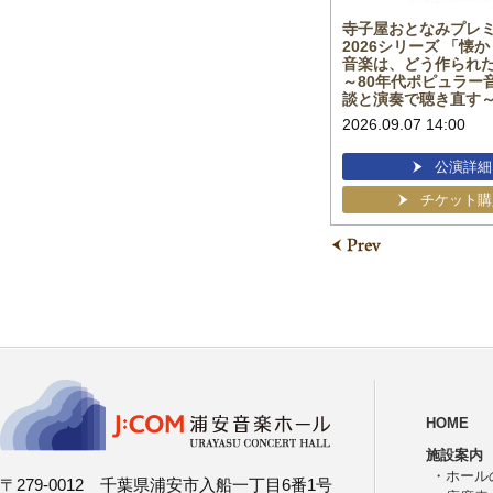
さあ、J:COM浦安音楽ホール
寺子屋おとなみプレ
歌・
のステージで、新しい自分に出
2026シリーズ 「懐
童謡
会おう！
音楽は、どう作られ
～
混声合唱団おとなみ２０２６
～80年代ポピュラー
談と演奏で聴き直す
2027.03.14
2026.09.07 14:00
公演詳細
公演詳細
チケット購入
チケット購
HOME
施設案内
・
ホール
〒279-0012 千葉県浦安市入船一丁目6番1号