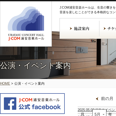
J:COM浦安音楽ホールは、生音の響き
音楽を楽しむことができる本格的なコン
公演・イベント案内
HOME
>
公演・イベント案内
前の月
2025.05.03
(1件のイベン
月
堀
年