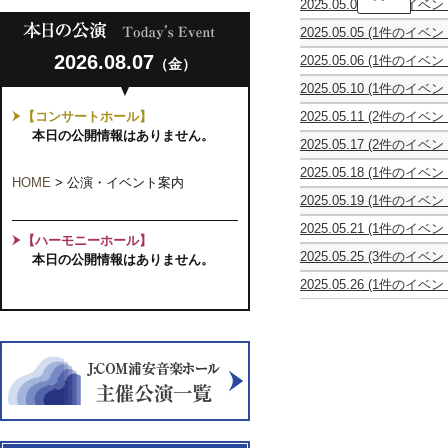
2025.05.04
(2件のイベン
田
シ
村
京
2025.05.05
(1件のイベン
ン
山
子
創
フ
弘
&
2026.08.07
2025.05.06
(1件のイベン
（金）
立
ォ
卒
黒
マ
30
ニ
寿
田
2025.05.10
(1件のイベン
ン
周
エ
記
公
1620
ド
年
ッ
念
子
【コンサートホール】
2025.05.11
(2件のイベン
年
リ
記
タ
演
ジ
歌
歌
代
本日の公開情報はありません。
ン
念
21
奏
ョ
2025.05.17
(2件のイベン
と
と
を
室
合
第
会
イ
Sun
鎌
劇
劇
駆
内
唱
25
ン
2025.05.18
(1件のイベン
Bones
田
の
の
け
楽
HOME
>
公演・イベント案内
団
回
ト
第
Trombone
幸
あ
あ
抜
の
イ
定
2025.05.19
(1件のイベン
コ
4
Torio
恵
い
い
け
宴
ク
期
第
ン
回
×
ソ
う
う
た
ト
2025.05.21
(1件のイベン
演
15
サ
か
ク
プ
え
え
「若
【ハーモニーホール】
ゥ
KO-
奏
回
ー
つ
ル
ラ
お
お
き
2025.05.25
(3件のイベン
ス
本日の公開情報はありません。
ICHIRO
会
「惑
ト
し
ト
ノ・
ぺ
ぺ
作
UME
桐
ヴ
第
YAMAMOTO
星
か
ワ・
リ
ら
ら
曲
2025.05.26
(1件のイベン
の
榮
ォ
12
Trombone
の
チ
ジ
サ
第
第
者
宮
会
哲
ー
回
Recital
会」
ェ
ャ
イ
２
２
た
原
琴
也
カ
演
2025
コ
ン
ポ
タ
回
回
ち
詩
と
ピ
ル
奏
ン
バ
ン "Fete
ル
公
公
の
子
三
ア
コ
会
サ
ー
des
演
演
挑
ヴ
味
ノ
ン
-
ー
オ
Trombones"
オ
オ
戦」
ァ
線
リ
サ
歌
ト
ー
ペ
ペ
イ
の
サ
ー
い
ケ
レ
レ
オ
発
イ
ト
継
ス
ッ
ッ
リ
表
タ
～
ぐ
ト
タ
タ
ン
会
ル
サ
未
ラ