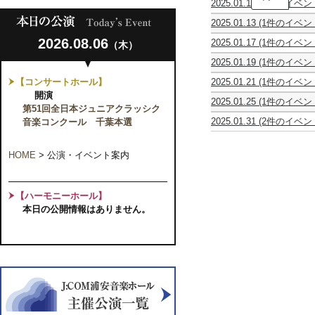
2025.01.12
(1件のイベン
替
森
公
2025.01.13
(1件のイベン
靖
演】
レ
博
オ
2026.08.06
2025.01.17
(1件のイベン
（木）
ベ
新
ペ
nós
ッ
春
ラ
2025.01.19
(1件のイベン
Brazilian
ク
テ
『フ
Chor
Jazz
ア
ノ
ィ
【コンサートホール】
2025.01.21
(1件のイベン
Eleusis
&
ン
ー
ガ
避
第
開演
Bossa
サ
ル
ロ
2025.01.25
(1件のイベン
難
2
Nova
ン
第51回全日本ジュニアクラッシク
リ
の
し
訓
回
~
ブ
サ
結
音楽コンクール 千葉本選
2025.01.31
(2件のイベン
ん
練
演
心
ル
イ
婚』
STASERA
ク
う
コ
奏
温
東
タ
【共
CANTIAMO!!!
ァ
ら
ン
会
ま
京
ル
催】
ル
HOME
>
公演・イベント案内
や
サ
る
第
テ
す
ー
音
15
ッ
ラ
ト
楽
回
ト・
ン
で
定
【ハーモニーホール】
エ
チ
過
期
ク
タ
本日の公開情報はありません。
ご
演
セ
イ
す
奏
ル
ム
特
会
シ
コ
別
オ
ン
な
（弦
サ
ひ
楽
ー
と
四
ト
と
重
♪
き
奏）
髙
~
～
田