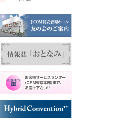
ン
ン
ト)
ト)