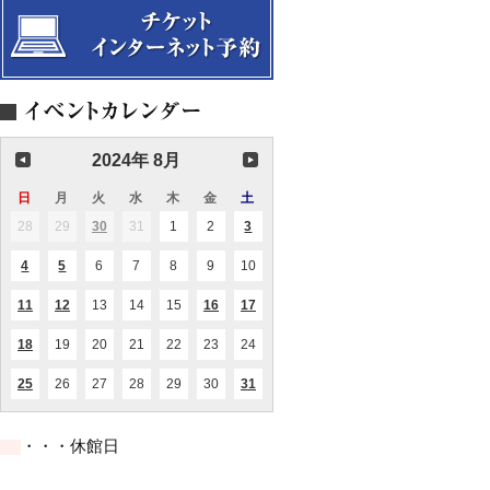
曲
奏
演
会
奏
会
2024年 8月
日
日
月
月
火
火
水
水
木
木
金
金
土
土
曜
曜
曜
曜
曜
曜
曜
28
2024.07.28
29
2024.07.29
30
2024.07.30
31
2024.07.31
1
2024.08.01
2
2024.08.02
3
2024.08.03
(1
(2
日
日
日
日
日
日
日
件
件
の
の
4
2024.08.04
5
2024.08.05
6
2024.08.06
7
2024.08.07
8
2024.08.08
9
2024.08.09
10
2024.08.10
(1
(1
イ
イ
件
件
ベ
ベ
の
の
ン
ン
11
2024.08.11
12
2024.08.12
13
2024.08.13
14
2024.08.14
15
2024.08.15
16
2024.08.16
17
2024.08.17
(1
(1
(1
(1
イ
イ
ト)
ト)
件
件
件
件
ベ
ベ
の
の
の
の
ン
ン
18
2024.08.18
19
2024.08.19
20
2024.08.20
21
2024.08.21
22
2024.08.22
23
2024.08.23
24
2024.08.24
(1
イ
イ
イ
イ
ト)
ト)
件
ベ
ベ
ベ
ベ
の
ン
ン
ン
ン
25
2024.08.25
26
2024.08.26
27
2024.08.27
28
2024.08.28
29
2024.08.29
30
2024.08.30
31
2024.08.31
(1
(2
イ
ト)
ト)
ト)
ト)
件
件
ベ
の
の
ン
イ
イ
ト)
・・・休館日
ベ
ベ
ン
ン
ト)
ト)