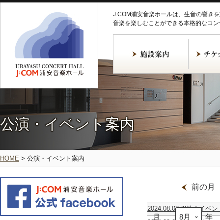
J:COM浦安音楽ホールは、生音の響き
音楽を楽しむことができる本格的なコン
公演・イベント案内
HOME
>
公演・イベント案内
前の月
2024.08.03
(2件のイベン
月
全
第
年