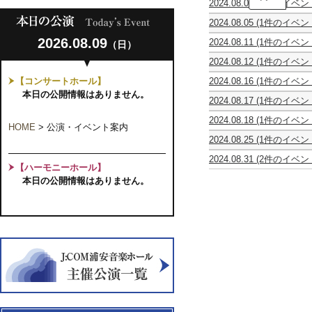
2024.08.04
(1件のイベン
国
７
ア
ギ
回
2024.08.05
(1件のイベン
ン
ャ
演
カ
サ
ン
奏
2026.08.09
2024.08.11
(1件のイベン
（日）
ル
ン
ブ
会
ギ
テ
ブ
ル
女
2024.08.12
(1件のイベン
タ
ッ
ル・
依
声
レ
ー
ト
ミ
存
コ
【コンサートホール】
2024.08.16
(1件のイベン
ベ
コ
カ
ラ
症
ー
【公
ッ
本日の公開情報はありません。
ン
オ
ー
家
ラ
2024.08.17
(1件のイベン
演
ク
ク
ス
ジ
族
ス
★
延
ア
ー
第
ュ
の
秋
2024.08.18
(1件のイベン
予
期】
ン
ル
HOME
>
公演・イベント案内
９
第
会
桜
千
定
オ
サ
優
回
2
2024.08.25
(1件のイベン
千
草
葉
枚
ペ
ン
勝
演
回
イ
葉
ジ
数
ラ
ブ
者
奏
2024.08.31
(2件のイベン
弦
コ
ュ
終
『フ
ル
【ハーモニーホール】
の
会
CUES
第
楽
ラ・
ニ
了
ィ
東
競
本日の公開情報はありません。
フ
12
公
リ
ア・
オ
ガ
京
演
ァ
回
演
モ
ス
ペ
ロ
第
Vol.20
ミ
オ
ー
ト
ラ
の
14
リ
ー
ト・
リ
『フ
結
回
ー
ボ
ク
ン
ィ
婚』
定
コ
エ
ワ
グ
ガ
【共
期
ン
発
イ
ス
ロ
催】
演
サ
表
ア
第
の
奏
ー
会
メ
23
結
会
ト
サ
回
婚』
イ
定
【共
ア
期
催】
全
演