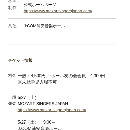
企画・
公式ホームページ
制作
https://www.mozartsingersjapan.com/
共催
J:COM浦安音楽ホール
チケット情報
料金
一般：4,500円／:ホール友の会会員：4,
300円
※未就学児入場不可
一般
5/27（土）
発売
MOZART SINGERS JAPAN
https://www.mozartsingersjapan.com/
5/27（土） 9:00～
J:COM浦安音楽ホール