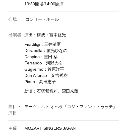
13:30開場/14:00開演
会場
コンサートホール
出演者
演出・構成：宮本益光
Fiordiligi：三井清夏
Dorabella：依光ひなの
Despina：重田 栞
Ferrando：河野大樹
Guglielmo：菅原洋平
.01
Don Alfonso：又吉秀樹
Piano：髙田恵子
.08
助演：
石塚紫音莉
​、沼田来蕗
8.15
8.22
曲目・
モーツァルト:オペラ『コジ・ファン・トゥッテ』
演目
8.29
.05
主催
MOZART SINGERS JAPAN