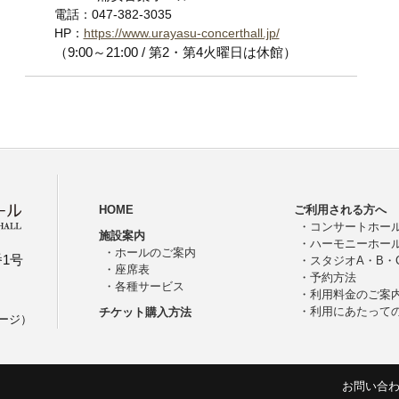
電話：047-382-3035
HP：
https://www.urayasu-concerthall.jp/
（9:00～21:00 / 第2・第4火曜日は休館）
HOME
ご利用される方へ
・
コンサートホー
施設案内
・
ハーモニーホー
・
ホールのご案内
番1号
・
スタジオA・B・
・
座席表
・
予約方法
・
各種サービス
・
利用料金のご案
・
利用にあたって
チケット購入方法
ージ）
お問い合