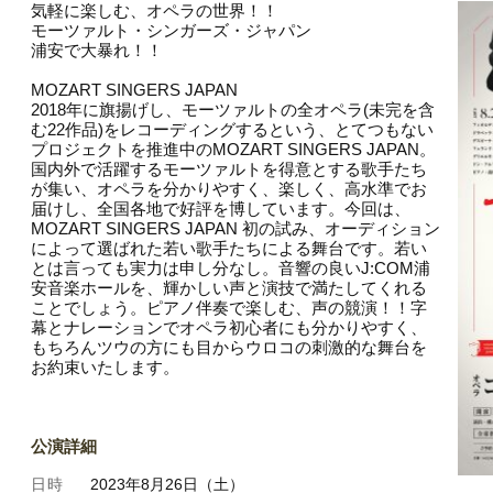
気軽に楽しむ、オペラの世界！！
モーツァルト・シンガーズ・ジャパン
浦安で大暴れ！！
MOZART SINGERS JAPAN
2018年に旗揚げし、モーツァルトの全オペラ(未完を含
む22作品)をレコーディングするという、とてつもない
プロジェクトを推進中のMOZART SINGERS JAPAN。
国内外で活躍するモーツァルトを得意とする歌手たち
が集い、オペラを分かりやすく、楽しく、高水準でお
届けし、全国各地で好評を博しています。今回は、
MOZART SINGERS JAPAN 初の試み、オーディション
によって選ばれた若い歌手たちによる舞台です。若い
とは言っても実力は申し分なし。音響の良いJ:COM浦
安音楽ホールを、輝かしい声と演技で満たしてくれる
ことでしょう。ピアノ伴奏で楽しむ、声の競演！！字
幕とナレーションでオペラ初心者にも分かりやすく、
もちろんツウの方にも目からウロコの刺激的な舞台を
お約束いたします。
公演詳細
日時
2023年8月26日（土）