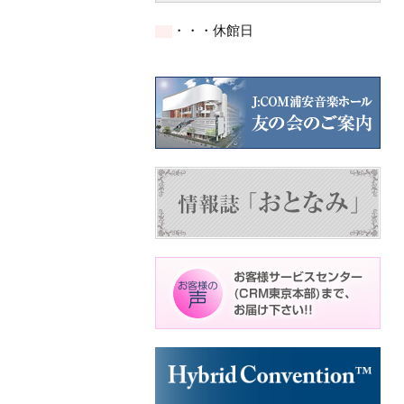
の
の
の
ン
ン
ン
イ
イ
イ
ト)
ト)
ト)
・・・休館日
ベ
ベ
ベ
ン
ン
ン
ト)
ト)
ト)