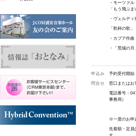
・モーツァル
ン
ン
ン
ト)
ト)
ト)
「もう飛ぶま
・ヴェルディ
「乾杯の歌
・カプア作曲
・「荒城の月
申込み
予約受付開始
問合せ
窓口またはお
電話番号：047
事務局）
※一度のお申
先着順・定員(
す。