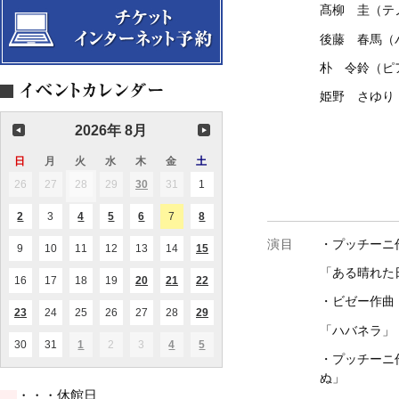
髙柳 圭（テ
後藤 春馬（
朴 令鈴（ピ
姫野 さゆり
2026年 8月
日
日
月
月
火
火
水
水
木
木
金
金
土
土
曜
曜
曜
曜
曜
曜
曜
26
2026.07.26
27
2026.07.27
28
2026.07.28
29
2026.07.29
30
2026.07.30
31
2026.07.31
1
2026.08.01
(1
(1
日
日
日
日
日
日
日
件
件
の
の
2
2026.08.02
3
2026.08.03
4
2026.08.04
5
2026.08.05
6
2026.08.06
7
2026.08.07
8
2026.08.08
(1
(1
(2
(1
(1
イ
イ
件
件
件
件
件
ベ
ベ
の
の
の
の
の
演目
・プッチーニ
ン
ン
9
2026.08.09
10
2026.08.10
11
2026.08.11
12
2026.08.12
13
2026.08.13
14
2026.08.14
15
2026.08.15
(1
(1
イ
イ
イ
イ
イ
ト)
ト)
件
件
ベ
ベ
ベ
ベ
ベ
「ある晴れた
の
の
ン
ン
ン
ン
ン
16
2026.08.16
17
2026.08.17
18
2026.08.18
19
2026.08.19
20
2026.08.20
21
2026.08.21
22
2026.08.22
(1
(2
(2
イ
イ
ト)
ト)
ト)
ト)
ト)
件
件
件
ベ
ベ
・ビゼー作曲
の
の
の
ン
ン
23
2026.08.23
24
2026.08.24
25
2026.08.25
26
2026.08.26
27
2026.08.27
28
2026.08.28
29
2026.08.29
(1
(1
(1
イ
イ
イ
ト)
ト)
件
件
件
「ハバ
ベ
ベ
ベ
の
の
の
ン
ン
ン
30
2026.08.30
31
2026.08.31
1
2026.09.01
2
2026.09.02
3
2026.09.03
4
2026.09.04
5
2026.09.05
(1
(1
(1
イ
イ
イ
ト)
ト)
ト)
・プッチーニ
件
件
件
ベ
ベ
ベ
の
の
の
ン
ン
ン
ぬ」
イ
イ
イ
ト)
ト)
ト)
・・・休館日
ベ
ベ
ベ