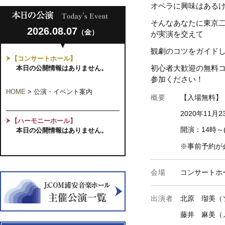
オペラに興味はある
そんなあなたに東京
2026.08.07
（金）
が実演を交えて
観劇のコツをガイド
【コンサートホール】
初心者大歓迎の無料
本日の公開情報はありません。
参加ください！
HOME
>
公演・イベント案内
概要
【入場無料】
2020
年
11
月
2
【ハーモニーホール】
開演：
14時～
本日の公開情報はありません。
※事前予約が
会場
コンサートホ
出演者
北原 瑠美（
藤井 麻美（