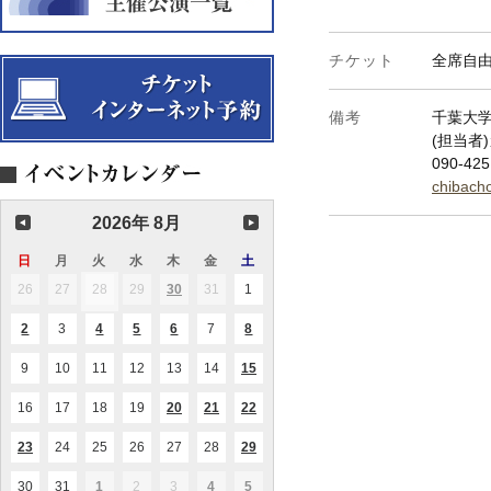
チケット
全席自
備考
千葉大
(担当者
090-425
chibach
2026年 8月
日
日
月
月
火
火
水
水
木
木
金
金
土
土
曜
曜
曜
曜
曜
曜
曜
26
2026.07.26
27
2026.07.27
28
2026.07.28
29
2026.07.29
30
2026.07.30
31
2026.07.31
1
2026.08.01
(1
(1
日
日
日
日
日
日
日
件
件
の
の
2
2026.08.02
3
2026.08.03
4
2026.08.04
5
2026.08.05
6
2026.08.06
7
2026.08.07
8
2026.08.08
(1
(1
(2
(1
(1
イ
イ
件
件
件
件
件
ベ
ベ
の
の
の
の
の
ン
ン
9
2026.08.09
10
2026.08.10
11
2026.08.11
12
2026.08.12
13
2026.08.13
14
2026.08.14
15
2026.08.15
(1
(1
イ
イ
イ
イ
イ
ト)
ト)
件
件
ベ
ベ
ベ
ベ
ベ
の
の
ン
ン
ン
ン
ン
16
2026.08.16
17
2026.08.17
18
2026.08.18
19
2026.08.19
20
2026.08.20
21
2026.08.21
22
2026.08.22
(1
(2
(2
イ
イ
ト)
ト)
ト)
ト)
ト)
件
件
件
ベ
ベ
の
の
の
ン
ン
23
2026.08.23
24
2026.08.24
25
2026.08.25
26
2026.08.26
27
2026.08.27
28
2026.08.28
29
2026.08.29
(1
(1
(1
イ
イ
イ
ト)
ト)
件
件
件
ベ
ベ
ベ
の
の
の
ン
ン
ン
30
2026.08.30
31
2026.08.31
1
2026.09.01
2
2026.09.02
3
2026.09.03
4
2026.09.04
5
2026.09.05
(1
(1
(1