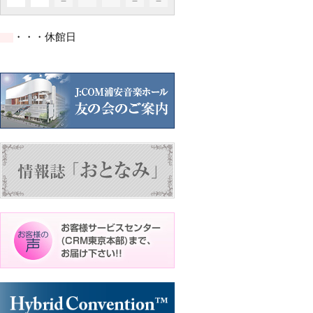
イ
イ
イ
ト)
ト)
ト)
件
件
件
ベ
ベ
ベ
の
の
の
ン
ン
ン
イ
イ
イ
ト)
ト)
ト)
・・・休館日
ベ
ベ
ベ
ン
ン
ン
ト)
ト)
ト)