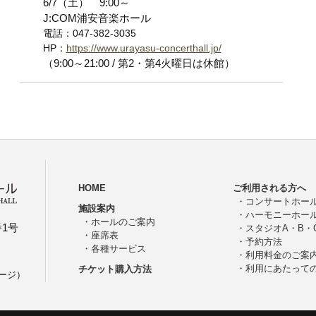
6/7（土） 9:00～
J:COM浦安音楽ホール
電話：047-382-3035
HP：
https://www.urayasu-concerthall.jp/
（9:00～21:00 / 第2・第4火曜日は休館）
HOME
ご利用される方へ
・
コンサートホー
施設案内
・
ハーモニーホー
・
ホールのご案内
番1号
・
スタジオA・B・
・
座席表
・
予約方法
・
各種サービス
・
利用料金のご案
・
利用にあたって
チケット購入方法
ージ）