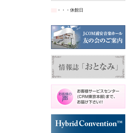
の
の
の
ン
ン
ン
イ
イ
イ
ト)
ト)
ト)
・・・休館日
ベ
ベ
ベ
ン
ン
ン
ト)
ト)
ト)