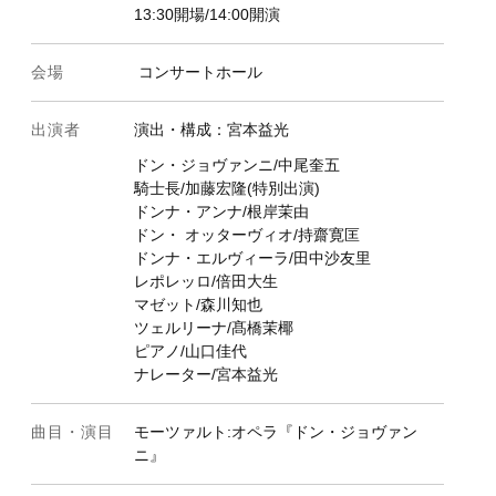
13:30開場/14:00開演
会場
コンサートホール
出演者
演出・構成：宮本益光
ドン・ジョヴァンニ/中尾奎五
騎士長/加藤宏隆(特別出演)
ドンナ・アンナ/根岸茉由
ドン・ オッターヴィオ/持齋寛匡
ドンナ・エルヴィーラ/田中沙友里
.01
レポレッロ/倍田大生
マゼット/森川知也
.08
ツェルリーナ/髙橋茉椰
ピアノ/山口佳代
8.15
ナレーター/宮本益光
8.22
8.29
曲目・演目
モーツァルト:オペラ『ドン・ジョヴァン
ニ』
.05