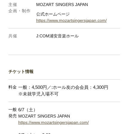
主催
MOZART SINGERS JAPAN
企画・制作
公式ホームページ
https://www.mozartsingersjapan.com/
共催
J:COM浦安音楽ホール
チケット情報
料金
一般：4,500円／:ホール友の会会員：4,
300円
※未就学児入場不可
一般
6/7（土）
発売
MOZART SINGERS JAPAN
https://www.mozartsingersjapan.com/