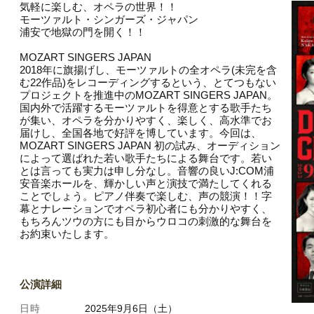
気軽に楽しむ、オペラの世界！！
モーツァルト・シンガーズ・ジャパン
浦安で地獄の門を開く！！
MOZART SINGERS JAPAN
2018年に旗揚げし、モーツァルトの全オペラ(未完を含
む22作品)をレコーディングするという、とてつもない
プロジェクトを推進中のMOZART SINGERS JAPAN。
国内外で活躍するモーツァルトを得意とする歌手たち
が集い、オペラを分かりやすく、楽しく、高水準でお
届けし、全国各地で好評を博しています。今回は、
MOZART SINGERS JAPAN 初の試み、オーディション
によって選ばれた若い歌手たちによる舞台です。若い
とは言っても実力は申し分なし。音響の良いJ:COM浦
安音楽ホールを、輝かしい声と演技で満たしてくれる
ことでしょう。ピアノ伴奏で楽しむ、声の競演！！字
幕とナレーションでオペラ初心者にも分かりやすく、
もちろんツウの方にも目からウロコの刺激的な舞台を
お約束いたします。
公演詳細
日時
2025年9月6日（土）