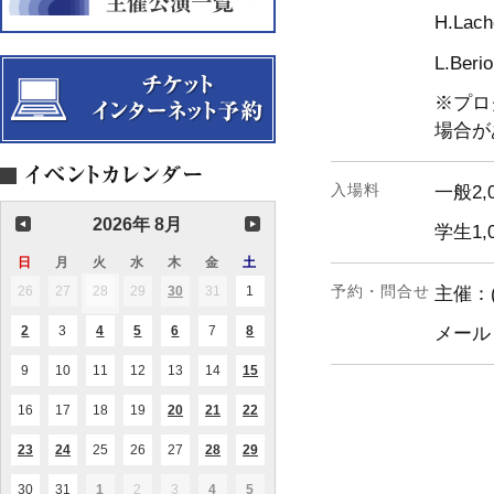
H.Lac
L.Ber
※プロ
場合が
入場料
一般2,
2026年 8月
学生1,
日
日
月
月
火
火
水
水
木
木
金
金
土
土
曜
曜
曜
曜
曜
曜
曜
予約・問合せ
26
2026.07.26
27
2026.07.27
28
2026.07.28
29
2026.07.29
30
2026.07.30
31
2026.07.31
1
2026.08.01
主催：
(1
(1
日
日
日
日
日
日
日
件
件
の
の
2
2026.08.02
3
2026.08.03
4
2026.08.04
5
2026.08.05
6
2026.08.06
7
2026.08.07
8
2026.08.08
メール
(1
(1
(2
(1
(1
イ
イ
件
件
件
件
件
ベ
ベ
の
の
の
の
の
ン
ン
9
2026.08.09
10
2026.08.10
11
2026.08.11
12
2026.08.12
13
2026.08.13
14
2026.08.14
15
2026.08.15
(1
(1
イ
イ
イ
イ
イ
ト)
ト)
件
件
ベ
ベ
ベ
ベ
ベ
の
の
ン
ン
ン
ン
ン
16
2026.08.16
17
2026.08.17
18
2026.08.18
19
2026.08.19
20
2026.08.20
21
2026.08.21
22
2026.08.22
(1
(2
(3
イ
イ
ト)
ト)
ト)
ト)
ト)
件
件
件
ベ
ベ
の
の
の
ン
ン
23
2026.08.23
24
2026.08.24
25
2026.08.25
26
2026.08.26
27
2026.08.27
28
2026.08.28
29
2026.08.29
(1
(1
(1
(1
(1
イ
イ
イ
ト)
ト)
件
件
件
件
件
ベ
ベ
ベ
の
の
の
の
の
ン
ン
ン
30
2026.08.30
31
2026.08.31
1
2026.09.01
2
2026.09.02
3
2026.09.03
4
2026.09.04
5
2026.09.05
(1
(1
(2