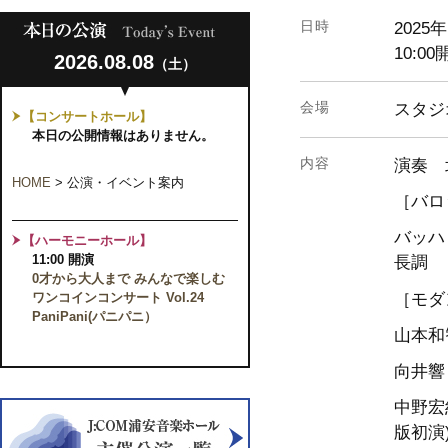
日時
2025
10:00
2026.08.08
（土）
会場
スタジオ
【コンサートホール】
本日の公開情報はありません。
内容
演奏 
HOME
>
公演・イベント案内
［バロ
バッハ
【ハーモニーホール】
11:00 開演
長調
0才から大人まで みんなで楽しむ
［モダ
ワンコインコンサート Vol.24
PaniPani(パニパニ）
山本和智
向井響
中野宏紀
版初