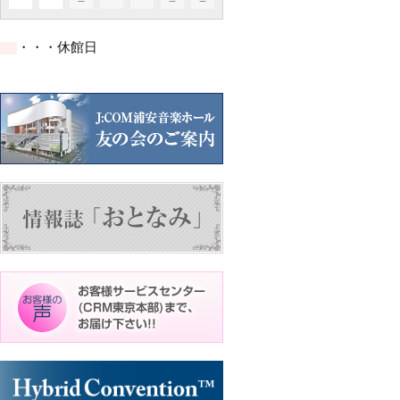
イ
イ
イ
イ
イ
ト)
ト)
ト)
件
件
件
ベ
ベ
ベ
ベ
ベ
の
の
の
ン
ン
ン
ン
ン
イ
イ
イ
ト)
ト)
ト)
ト)
ト)
・・・休館日
ベ
ベ
ベ
ン
ン
ン
ト)
ト)
ト)