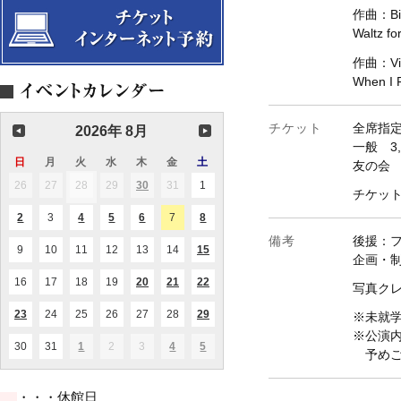
作曲：Bil
Waltz fo
作曲：Vic
When I
チケット
全席指
2026年 8月
一般 3,
日
日
月
月
火
火
水
水
木
木
金
金
土
土
友の会 
曜
曜
曜
曜
曜
曜
曜
26
2026.07.26
27
2026.07.27
28
2026.07.28
29
2026.07.29
30
2026.07.30
31
2026.07.31
1
2026.08.01
(1
(1
チケッ
日
日
日
日
日
日
日
件
件
の
の
2
2026.08.02
3
2026.08.03
4
2026.08.04
5
2026.08.05
6
2026.08.06
7
2026.08.07
8
2026.08.08
(1
(1
(2
(1
(1
イ
イ
件
件
件
件
件
ベ
ベ
備考
後援：
の
の
の
の
の
ン
ン
9
2026.08.09
10
2026.08.10
11
2026.08.11
12
2026.08.12
13
2026.08.13
14
2026.08.14
15
2026.08.15
(1
(1
イ
イ
イ
イ
イ
企画・制
ト)
ト)
件
件
ベ
ベ
ベ
ベ
ベ
の
の
ン
ン
ン
ン
ン
16
2026.08.16
17
2026.08.17
18
2026.08.18
19
2026.08.19
20
2026.08.20
21
2026.08.21
22
2026.08.22
(1
(2
(2
写真クレジ
イ
イ
ト)
ト)
ト)
ト)
ト)
件
件
件
ベ
ベ
の
の
の
ン
ン
23
2026.08.23
24
2026.08.24
25
2026.08.25
26
2026.08.26
27
2026.08.27
28
2026.08.28
29
2026.08.29
(1
(1
(1
※未就
イ
イ
イ
ト)
ト)
件
件
件
ベ
ベ
ベ
※公演
の
の
の
ン
ン
ン
30
2026.08.30
31
2026.08.31
1
2026.09.01
2
2026.09.02
3
2026.09.03
4
2026.09.04
5
2026.09.05
(1
(1
(1
イ
イ
イ
予めご
ト)
ト)
ト)
件
件
件
ベ
ベ
ベ
の
の
の
ン
ン
ン
イ
イ
イ
ト)
ト)
ト)
・・・休館日
ベ
ベ
ベ