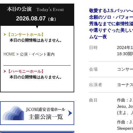
敬愛するJ.S.バッ
念願のソロ・パフォ
2026.08.07
（金）
秀逸なまでに叙情性
や選りすぐった美し
【コンサートホール】
ムな一夜
本日の公開情報はありません。
日時
2024年
18:30
HOME
>
公演・イベント案内
会場
コンサ
【ハーモニーホール】
本日の公開情報はありません。
出演者
ヨーナ
曲目
作曲：J.S
Jesu, Jo
(主よ、人
作曲：J.S
Sleeper