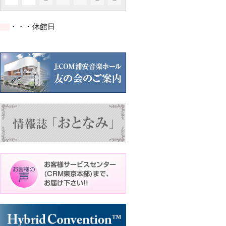
イ
イ
イ
イ
イ
ト)
ト)
ト)
件
件
件
ベ
ベ
ベ
ベ
ベ
の
の
の
ン
ン
ン
ン
ン
イ
イ
イ
ト)
ト)
ト)
ト)
ト)
・・・休館日
ベ
ベ
ベ
ン
ン
ン
ト)
ト)
ト)