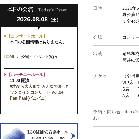
日時
2026年
昼公演1
2026.08.08
（土）
※全4
【コンサートホール】
会場
コンサ
本日の公開情報はありません。
出演
副島和
HOME
>
公演・イベント案内
筒井結
【ハーモニーホール】
チケット
（全指
11:00 開演
VIP席 
0才から大人まで みんなで楽しむ
S席 7
ワンコインコンサート Vol.24
A席 6
PaniPani(パニパニ）
予約・問い合
https://
わせ