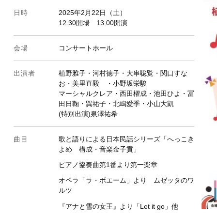
日時
2025年2月22日（土）
12:30開場 13:00開演
会場
コンサートホール
出演者
植野雅子・河村徳子・大串聡覧・関口すな
お・美里直毅 ・小野坂栄駿
マーシャルクレア・西田櫂成・池田ひよ・冨
田日鞠・巽祐子・北嶋愛季・小山大凱
(特別出演)泉澤祐希
曲目
歌と語りによる日本民話シリーズ「へっこき
よめ 構成・音楽金子貢」
ピアノ協奏曲第1番より第一楽章
オペラ「ラ・ボエーム」より ムゼッタのワ
ルツ
『アナと雪の女王』より「Let it go」他