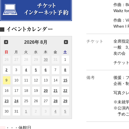
作曲：Bil
Waltz fo
作曲：Vic
When I
チケット
全席指
2026年 8月
一般 3,
日
日
月
月
火
火
水
水
木
木
金
金
土
土
友の会 
曜
曜
曜
曜
曜
曜
曜
26
2026.07.26
27
2026.07.27
28
2026.07.28
29
2026.07.29
30
2026.07.30
31
2026.07.31
1
2026.08.01
(1
(1
チケッ
日
日
日
日
日
日
日
件
件
の
の
2
2026.08.02
3
2026.08.03
4
2026.08.04
5
2026.08.05
6
2026.08.06
7
2026.08.07
8
2026.08.08
(1
(1
(2
(1
(1
イ
イ
件
件
件
件
件
ベ
ベ
備考
後援：
の
の
の
の
の
ン
ン
9
2026.08.09
10
2026.08.10
11
2026.08.11
12
2026.08.12
13
2026.08.13
14
2026.08.14
15
2026.08.15
(1
(1
イ
イ
イ
イ
イ
企画・制
ト)
ト)
件
件
ベ
ベ
ベ
ベ
ベ
の
の
ン
ン
ン
ン
ン
16
2026.08.16
17
2026.08.17
18
2026.08.18
19
2026.08.19
20
2026.08.20
21
2026.08.21
22
2026.08.22
(1
(2
(3
写真クレジ
イ
イ
ト)
ト)
ト)
ト)
ト)
件
件
件
ベ
ベ
の
の
の
ン
ン
23
2026.08.23
24
2026.08.24
25
2026.08.25
26
2026.08.26
27
2026.08.27
28
2026.08.28
29
2026.08.29
(1
(1
(1
(1
(1
※未就
イ
イ
イ
ト)
ト)
件
件
件
件
件
ベ
ベ
ベ
※公演
の
の
の
の
の
ン
ン
ン
30
2026.08.30
31
2026.08.31
1
2026.09.01
2
2026.09.02
3
2026.09.03
4
2026.09.04
5
2026.09.05
(1
(1
(2
イ
イ
イ
イ
イ
予めご
ト)
ト)
ト)
件
件
件
ベ
ベ
ベ
ベ
ベ
の
の
の
ン
ン
ン
ン
ン
イ
イ
イ
ト)
ト)
ト)
ト)
ト)
・・・休館日
ベ
ベ
ベ