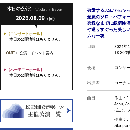
敬愛するJ.S.バッ
念願のソロ・パフォ
2026.08.09
（日）
秀逸なまでに叙情性
や選りすぐった美し
【コンサートホール】
ムな一夜
本日の公開情報はありません。
日時
2024年
18:30
HOME
>
公演・イベント案内
会場
コンサ
【ハーモニーホール】
本日の公開情報はありません。
出演者
ヨーナ
曲目
作曲：J.S
Jesu, Jo
(主よ、人
作曲：J.S
Sleeper