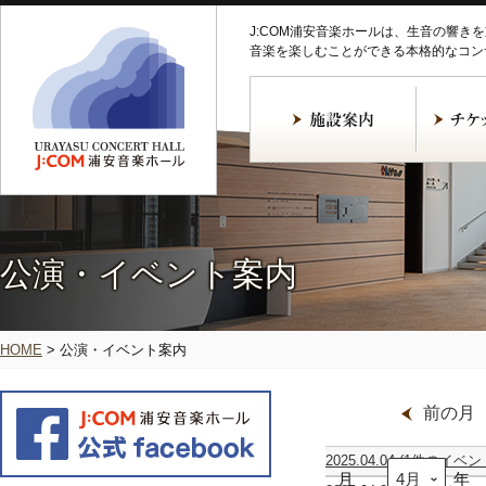
J:COM浦安音楽ホールは、生音の響き
音楽を楽しむことができる本格的なコン
公演・イベント案内
HOME
>
公演・イベント案内
前の月
2025.04.04
(1件のイベン
月
ニ
年