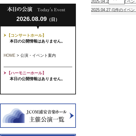
2025.04.20
(1件のイベン
ュ
バ
ウ
2025.04.27
(1件のイベン
ロ
ニ
髙
ッ
ュ
2026.08.09
（日）
木
ク
ウ
凜々
チ
ピ
子
ェ
ア
ヴ
ロ
ノ・
【コンサートホール】
ァ
☓
リ
本日の公開情報はありません。
イ
モ
サ
オ
ダ
イ
リ
ン
タ
HOME
>
公演・イベント案内
ン
チ
ル
リ
ェ
ツ
サ
ロ
ア
イ
2
ー
【ハーモニーホール】
タ
台
2025
ル
本日の公開情報はありません。
の
～
【共
チ
Lifetime
催】
ェ
～
ロ
に
よ
る
独
奏
演
奏
会