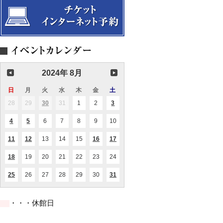
曲
奏
演
会
奏
会
2024年 8月
日
日
月
月
火
火
水
水
木
木
金
金
土
土
曜
曜
曜
曜
曜
曜
曜
28
2024.07.28
29
2024.07.29
30
2024.07.30
31
2024.07.31
1
2024.08.01
2
2024.08.02
3
2024.08.03
(1
(2
日
日
日
日
日
日
日
件
件
の
の
4
2024.08.04
5
2024.08.05
6
2024.08.06
7
2024.08.07
8
2024.08.08
9
2024.08.09
10
2024.08.10
(1
(1
イ
イ
件
件
ベ
ベ
の
の
ン
ン
11
2024.08.11
12
2024.08.12
13
2024.08.13
14
2024.08.14
15
2024.08.15
16
2024.08.16
17
2024.08.17
(1
(1
(1
(1
イ
イ
ト)
ト)
件
件
件
件
ベ
ベ
の
の
の
の
ン
ン
18
2024.08.18
19
2024.08.19
20
2024.08.20
21
2024.08.21
22
2024.08.22
23
2024.08.23
24
2024.08.24
(1
イ
イ
イ
イ
ト)
ト)
件
ベ
ベ
ベ
ベ
の
ン
ン
ン
ン
25
2024.08.25
26
2024.08.26
27
2024.08.27
28
2024.08.28
29
2024.08.29
30
2024.08.30
31
2024.08.31
(1
(2
イ
ト)
ト)
ト)
ト)
件
件
ベ
の
の
ン
イ
イ
ト)
・・・休館日
ベ
ベ
ン
ン
ト)
ト)