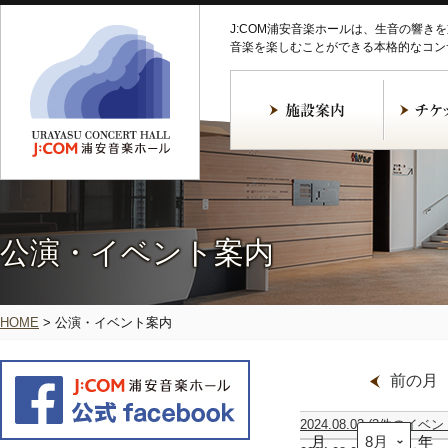
J:COM浦安音楽ホールは、生音の響き
音楽を楽しむことができる本格的なコン
公演・イベント案内
HOME
>
公演・イベント案内
前の月
2024.08.03
(2件のイベン
月
全
第
年