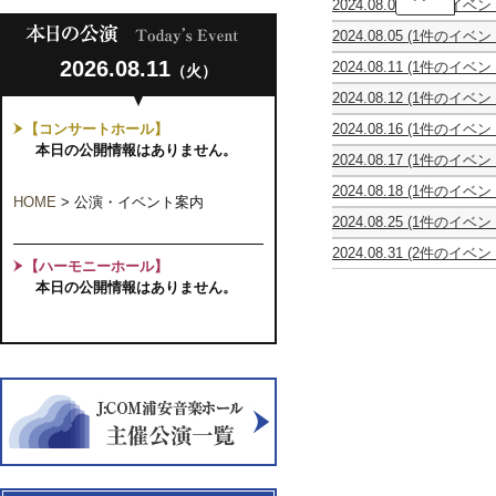
2024.08.04
(1件のイベン
国
７
ア
ギ
回
2024.08.05
(1件のイベン
ン
ャ
演
カ
サ
ン
奏
2026.08.11
2024.08.11
(1件のイベン
（火）
ル
ン
ブ
会
ギ
テ
ブ
ル
女
2024.08.12
(1件のイベン
タ
ッ
ル・
依
声
レ
ー
ト
ミ
存
コ
【コンサートホール】
2024.08.16
(1件のイベン
ベ
コ
カ
ラ
症
ー
【公
ッ
本日の公開情報はありません。
ン
オ
ー
家
ラ
2024.08.17
(1件のイベン
演
ク
ク
ス
ジ
族
ス
★
延
ア
ー
第
ュ
の
秋
2024.08.18
(1件のイベン
予
期】
ン
ル
HOME
>
公演・イベント案内
９
第
会
桜
千
定
オ
サ
優
回
2
2024.08.25
(1件のイベン
千
草
葉
枚
ペ
ン
勝
演
回
イ
葉
ジ
数
ラ
ブ
者
奏
2024.08.31
(2件のイベン
弦
コ
ュ
終
『フ
ル
【ハーモニーホール】
の
会
CUES
第
楽
ラ・
ニ
了
ィ
東
競
本日の公開情報はありません。
フ
12
公
リ
ア・
オ
ガ
京
演
ァ
回
演
モ
ス
ペ
ロ
第
Vol.20
ミ
オ
ー
ト
ラ
の
14
リ
ー
ト・
リ
『フ
結
回
ー
ボ
ク
ン
ィ
婚』
定
コ
エ
ワ
グ
ガ
【共
期
ン
発
イ
ス
ロ
催】
演
サ
表
ア
第
の
奏
ー
会
メ
23
結
会
ト
サ
回
婚』
イ
定
【共
ア
期
催】
全
演