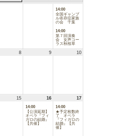
.07.31
1
2024.08.01
2
2024.08.02
3
2024.08.03
(2
日
日
日
件
14:00
の
全国ギャンブ
イ
ル依存症家族
の会 千葉
ベ
ン
14:00
ト)
第７回演奏
会 女声コー
ラス秋桜草
.08.07
8
2024.08.08
9
2024.08.09
10
2024.08.10
.08.14
15
2024.08.15
16
2024.08.16
(1
17
2024.08.17
(1
件
件
14:00
14:00
の
の
【公演延期】
★予定枚数終
イ
イ
オペラ『フィ
了 オペラ
ガロの結婚』
ベ
『フィガロの
ベ
【共催】
結婚』【共
ン
ン
催】
ト)
ト)