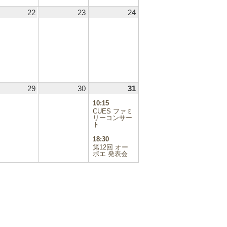
.08.21
22
2024.08.22
23
2024.08.23
24
2024.08.24
.08.28
29
2024.08.29
30
2024.08.30
31
2024.08.31
(2
件
10:15
の
CUES ファミ
イ
リーコンサー
ト
ベ
ン
18:30
ト)
第12回 オー
ボエ 発表会