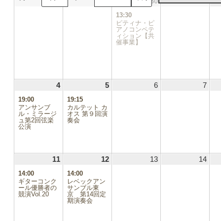
28
2024.07.28
29
2024.07.29
30
2024.07.30
(1
31
2024
日
日
日
日
件
13:30
の
ピティナ・ピ
イ
アノコンペテ
ィション【共
ベ
催事業】
ン
ト)
4
2024.08.04
(1
5
2024.08.05
(1
6
2024.08.06
7
2024
件
件
19:00
19:15
の
の
アンサンブ
カルテット カ
イ
イ
ル・ミラージ
オス 第９回演
ュ第2回弦楽
ベ
奏会
ベ
公演
ン
ン
ト)
ト)
11
2024.08.11
(1
12
2024.08.12
(1
13
2024.08.13
14
2024
件
件
14:00
14:00
の
の
ギターコンク
レベックアン
イ
イ
ール優勝者の
サンブル東
競演Vol.20
ベ
京 第14回定
ベ
期演奏会
ン
ン
ト)
ト)