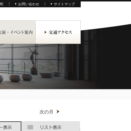
ME
お問い合わせ
サイトマップ
月
次の月
木
木
金
金
土
土
曜
曜
曜