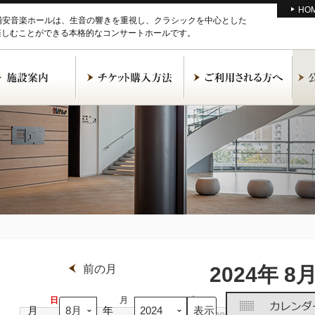
HO
M浦安音楽ホールは、生音の響きを重視し、クラシックを中心とした
楽しむことができる本格的なコンサートホールです。
前の月
2024年 8
日
日
月
月
火
火
水
水
月
年
曜
曜
曜
曜