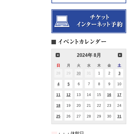
2024年 8月
日
日
月
月
火
火
水
水
木
木
金
金
土
土
曜
曜
曜
曜
曜
曜
曜
28
2024.07.28
29
2024.07.29
30
2024.07.30
31
2024.07.31
1
2024.08.01
2
2024.08.02
3
2024.08
(1
(2
日
日
日
日
日
日
日
件
件
の
の
4
2024.08.04
5
2024.08.05
6
2024.08.06
7
2024.08.07
8
2024.08.08
9
2024.08.09
10
2024.0
(1
(1
イ
イ
件
件
ベ
ベ
の
の
ン
ン
11
2024.08.11
12
2024.08.12
13
2024.08.13
14
2024.08.14
15
2024.08.15
16
2024.08.16
17
2024.0
(1
(1
(1
(1
イ
イ
ト)
ト)
件
件
件
件
ベ
ベ
の
の
の
の
ン
ン
18
2024.08.18
19
2024.08.19
20
2024.08.20
21
2024.08.21
22
2024.08.22
23
2024.08.23
24
2024.0
(1
イ
イ
イ
イ
ト)
ト)
件
ベ
ベ
ベ
ベ
の
ン
ン
ン
ン
25
2024.08.25
26
2024.08.26
27
2024.08.27
28
2024.08.28
29
2024.08.29
30
2024.08.30
31
2024.0
(1
(2
イ
ト)
ト)
ト)
ト)
件
件
ベ
の
の
ン
イ
イ
ト)
・・・休館日
ベ
ベ