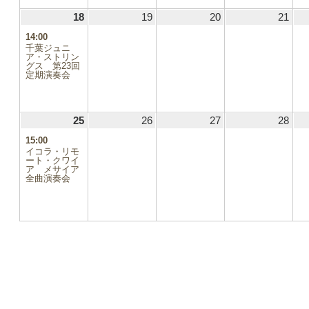
18
2024.08.18
(1
19
2024.08.19
20
2024.08.20
21
2024
件
14:00
の
千葉ジュニ
イ
ア・ストリン
グス 第23回
ベ
定期演奏会
ン
ト)
25
2024.08.25
(1
26
2024.08.26
27
2024.08.27
28
2024
件
15:00
の
イコラ・リモ
イ
ート・クワイ
.03
ア メサイア
ベ
全曲演奏会
ン
8.10
ト)
8.17
8.24
8.31