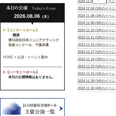
2024.11.03
(1件のイベン
孝
ー
映
三
ケ
2024.11.04
(1件のイベン
画
ギ
ス
Icola
上
タ
ト
2026.08.06
2024.11.08
(1件のイベン
（木）
Ensemble
映
ー
ラ
GUITAR
イ
会
リ
「森
2024.11.09
(3件のイベン
ENSEMBLE
コ
う
サ
の
親
親
う・
ひ
ラ
ら
イ
音
【コンサートホール】
2024.11.10
(1件のイベン
子
子
ら・
び
ア
や
タ
楽
Tokyo
で
で
ら
開演
き
ン
す
ル
家
2024.11.11
(1件のイベン
Bay
楽
楽
ク
第
サ
第51回全日本ジュニアクラッシク
ド
た
宮
Youth
し
し
ラ
9
ン
キ
ち」
音楽コンクール 千葉本選
2024.11.16
(1件のイベン
原
Choir
む
む
シ
回
ブ
ュ
「モ
イ
詩
2nd
ワ
ワ
ッ
定
ル
メ
2024.11.17
(1件のイベン
ー
タ
子
Concert
ン
ン
ク
期
第
ン
ス
ツ
リ
HOME
>
公演・イベント案内
ヴ
コ
コ
コ
演
3
2024.11.19
(1件のイベン
タ
ト
ァ
ア
ァ
イ
イ
ン
奏
回
浦
リ
リ
ル
歌
イ
ン
ン
サ
会
2024.11.23
(1件のイベン
定
安
ー
ン
ト
曲
オ
コ
コ
ー
Viola
期
女
テ
グ
を
【ハーモニーホール】
の
リ
ン
ン
ト
2024.11.24
(1件のイベン
Ensemble
演
声
イ
オ
聴
夕
ン・
本日の公開情報はありません。
サ
サ
Ⅸ
東
2024
奏
合
ク
ー
く」
べ
リ
2024.11.28
(1件のイベン
ー
ー
～
京
会
唱
Vol.56
ケ
浦
サ
し
ト
ト
弦
コ
団
ス
安
イ
2024.11.30
(4件のイベン
ん
Vol.19「ぷ
Vol.19「ぷ
楽
レ
第
ト
定
タ
親
第
親
FANTASIA!!
う
か
か
四
ギ
20
ラ・
期
ル
子
10
子
Vol.2
ら
ポ
ポ
重
ウ
回
デ
Vol.4
POEME
で
回
で
や
ン」
ン」
奏
ム・
定
ァ
～
楽
大
楽
す
名
ム
期
バ
詩
し
津
し
お
曲
ジ
演
ウ
の
む
康
む
と
を
ク
奏
ム
よ
ワ
平
ワ