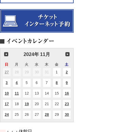
マ
愉
ス
会
第
う
ン
バ
ン
ル
し
合
4
な
コ
リ
コ
シ
む
唱
回
想
イ
ト
イ
ェ
Ⅳ
団
演
い
ン
ン
ン
Vol.23
～
第
奏
を
コ
リ
コ
山
28
会
音
ン
サ
ン
宮
回
に
サ
イ
サ
る
定
し
ー
タ
ー
り
期
て...
ト
ル
ト
子
演
Vol.20「エ
鈴
Vol.20「エ
（ハ
奏
テ
木
テ
ー
会
ル
輝
ル
プ）
2024年 11月
ノ・
昭
ノ・
ブ
声
ブ
日
日
月
月
火
火
水
水
木
木
金
金
土
土
ラ
楽
ラ
曜
曜
曜
曜
曜
曜
曜
ス・
作
ス・
27
2024.10.27
28
2024.10.28
29
2024.10.29
30
2024.10.30
31
2024.10.31
1
2024.11.01
2
2024.11.02
(1
(2
ク
品
ク
日
日
日
日
日
日
日
件
件
イ
全
イ
の
の
3
2024.11.03
4
2024.11.04
5
2024.11.05
6
2024.11.06
7
2024.11.07
8
2024.11.08
9
2024.11.09
(1
(1
(1
(3
ン
曲
ン
イ
イ
件
件
件
件
テ
演
テ
ベ
ベ
の
の
の
の
ッ
奏
ッ
ン
ン
10
2024.11.10
11
2024.11.11
12
2024.11.12
13
2024.11.13
14
2024.11.14
15
2024.11.15
16
2024.11.16
(1
(1
(1
イ
イ
イ
イ
ト」
会
ト」
ト)
ト)
件
件
件
ベ
ベ
ベ
ベ
の
の
の
ン
ン
ン
ン
17
2024.11.17
18
2024.11.18
19
2024.11.19
20
2024.11.20
21
2024.11.21
22
2024.11.22
23
2024.11.23
(1
(1
(1
イ
イ
イ
ト)
ト)
ト)
ト)
件
件
件
ベ
ベ
ベ
の
の
の
ン
ン
ン
24
2024.11.24
25
2024.11.25
26
2024.11.26
27
2024.11.27
28
2024.11.28
29
2024.11.29
30
2024.11.30
(1
(1
(4
イ
イ
イ
ト)
ト)
ト)
件
件
件
ベ
ベ
ベ
の
の
の
ン
ン
ン
イ
イ
イ
ト)
ト)
ト)
・・・休館日
ベ
ベ
ベ