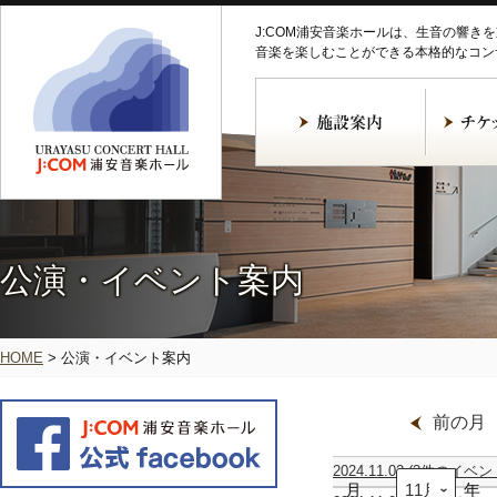
J:COM浦安音楽ホールは、生音の響き
音楽を楽しむことができる本格的なコン
公演・イベント案内
HOME
>
公演・イベント案内
前の月
2024.11.02
(2件のイベン
月
建
オ
年