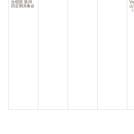
合唱団 第28
ベ
Vo
回定期演奏会
山
ン
（
ト)