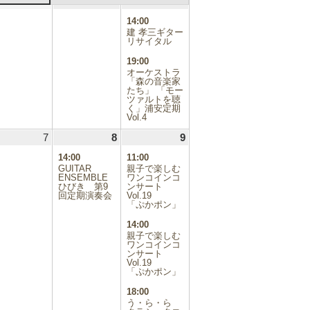
.10.30
31
2024.10.31
1
2024.11.01
2
2024.11.02
(2
日
日
日
件
14:00
の
建 孝三ギター
イ
リサイタル
ベ
19:00
ン
オーケストラ
ト)
「森の音楽家
たち」 「モー
ツァルトを聴
く」浦安定期
Vol.4
.11.06
7
2024.11.07
8
2024.11.08
(1
9
2024.11.09
(3
件
件
14:00
11:00
の
の
GUITAR
親子で楽しむ
イ
イ
ENSEMBLE
ワンコインコ
ひびき 第9
ベ
ンサート
ベ
回定期演奏会
Vol.19
ン
ン
「ぷかポン」
ト)
ト)
14:00
親子で楽しむ
ワンコインコ
ンサート
Vol.19
「ぷかポン」
18:00
う・ら・ら