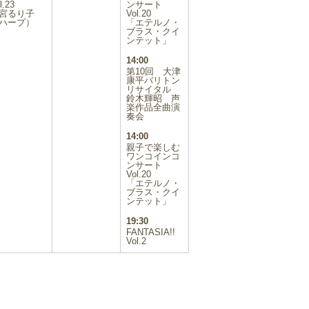
l.23
ベ
ンサート
ベ
宮るり子
Vol.20
ン
ン
ハープ）
「エテルノ・
ト)
ト)
ブラス・クイ
ンテット」
14:00
第10回 大津
康平バリトン
リサイタル
鈴木輝昭 声
楽作品全曲演
奏会
14:00
親子で楽しむ
ワンコインコ
ンサート
Vol.20
「エテルノ・
ブラス・クイ
ンテット」
19:30
FANTASIA!!
Vol.2