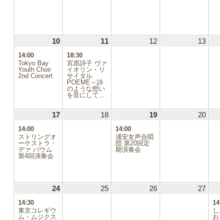
10
2024.11.10
(1
11
2024.11.11
(1
12
2024.11.12
13
2024
件
件
14:00
18:30
の
の
Tokyo Bay
宮原詩子 ヴァ
イ
イ
Youth Choir
イオリン・リ
2nd Concert
ベ
サイタル
ベ
POEME～詩
ン
ン
のような想い
ト)
ト)
を音にして...
17
2024.11.17
(1
18
2024.11.18
19
2024.11.19
(1
20
2024
件
件
14:00
14:00
.02
の
の
ストリングオ
浦安女声合唱
イ
イ
ーケストラ・
団 第20回定
.09
デァ バウム
ベ
期演奏会
ベ
第4回演奏会
ン
ン
1.16
ト)
ト)
1.23
24
2024.11.24
(1
25
2024.11.25
26
2024.11.26
27
2024
件
1.30
14:30
14
の
東京コレギウ
し
イ
ム・ムジクス
お