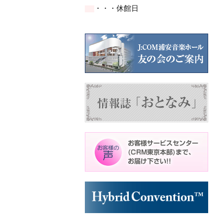
イ
イ
イ
ト)
ト)
ト)
・・・休館日
ベ
ベ
ベ
ン
ン
ン
ト)
ト)
ト)