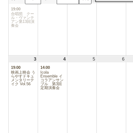
27
2024.10.27
(1
28
2024.10.28
29
2024.10.29
30
2024
日
日
日
日
件
19:00
の
合唱団 クー
イ
ル・ヴァンテ
アン第13回演
ベ
奏会
ン
ト)
3
2024.11.03
(1
4
2024.11.04
(1
5
2024.11.05
6
2024
件
件
19:00
14:00
の
の
映画上映会 う
Icola
イ
イ
らやすドキュ
Ensemble イ
メンタリーテ
ベ
コラアンサン
ベ
イク Vol.56
ブル 第3回
ン
ン
定期演奏会
ト)
ト)