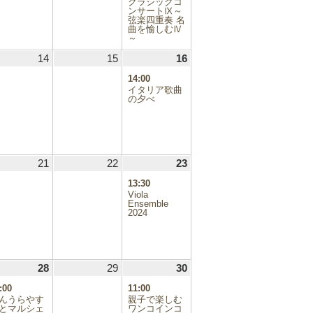
クラシックコ
ンサートⅨ～
弦楽四重奏 名
曲を愉しむⅣ
～
.11.13
14
2024.11.14
15
2024.11.15
16
2024.11.16
(1
件
14:00
の
イタリア歌曲
イ
の夕べ
ベ
ン
ト)
.11.20
21
2024.11.21
22
2024.11.22
23
2024.11.23
(1
件
13:30
の
Viola
イ
Ensemble
2024
ベ
ン
ト)
.11.27
28
2024.11.28
(1
29
2024.11.29
30
2024.11.30
(4
件
件
:00
11:00
の
の
んうらやす
親子で楽しむ
イ
イ
とマルシェ
ワンコインコ