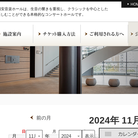
HO
M浦安音楽ホールは、生音の響きを重視し、クラシックを中心とした
楽しむことができる本格的なコンサートホールです。
前の月
2024年 11
日
日
月
月
火
火
水
水
月
年
曜
曜
曜
曜