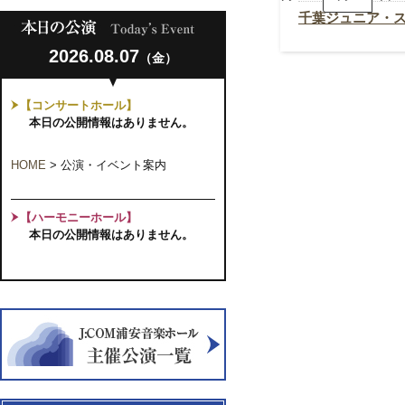
ュ
ニ
千葉ジュニア・ス
ア・
ス
2026.08.07
ト
（金）
リ
ン
グ
【コンサートホール】
ス
本日の公開情報はありません。
第
23
回
HOME
>
公演・イベント案内
定
期
演
奏
【ハーモニーホール】
会
本日の公開情報はありません。