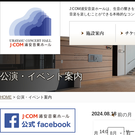
J:COM浦安音楽ホールは、生音の響き
音楽を楽しむことができる本格的なコン
公演・イベント案内
HOME
>
公演・イベント案内
2024.08.18
前の月
千
葉
ジ
14:00
コンサー
月
日