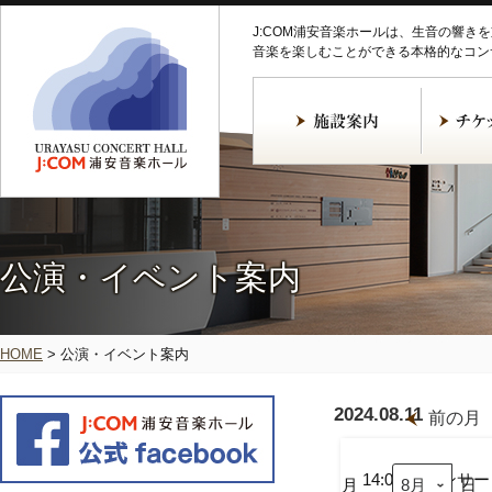
J:COM浦安音楽ホールは、生音の響き
音楽を楽しむことができる本格的なコン
公演・イベント案内
HOME
>
公演・イベント案内
2024.08.11
前の月
ギ
タ
ー
14:00
コンサー
月
日