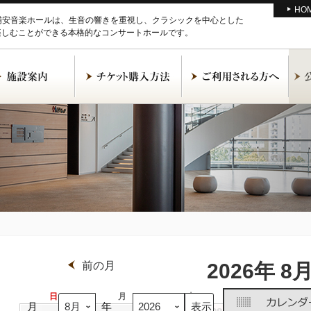
HO
M浦安音楽ホールは、生音の響きを重視し、クラシックを中心とした
楽しむことができる本格的なコンサートホールです。
前の月
2026年 8
日
日
月
月
火
火
水
水
月
年
曜
曜
曜
曜