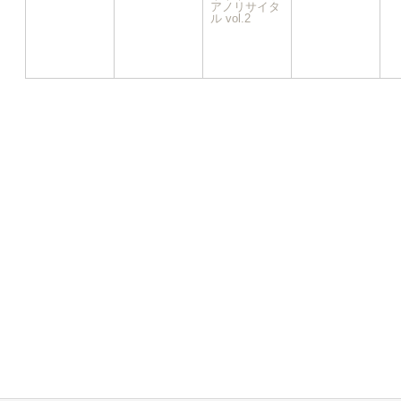
イ
アノリサイタ
ル vol.2
ベ
ン
ト)