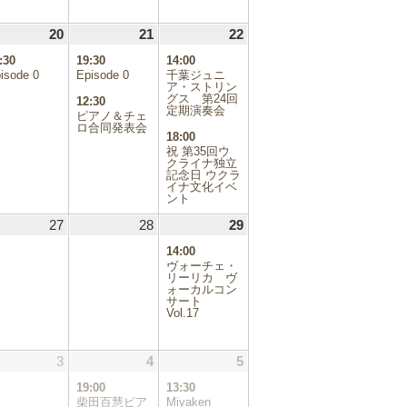
.08.19
20
2026.08.20
(1
21
2026.08.21
(2
22
2026.08.22
(2
件
件
件
:30
19:30
14:00
の
の
の
isode 0
Episode 0
千葉ジュニ
イ
イ
イ
ア・ストリン
ベ
ベ
グス 第24回
ベ
12:30
定期演奏会
ン
ン
ン
ピアノ＆チェ
ロ合同発表会
ト)
ト)
ト)
18:00
祝 第35回ウ
クライナ独立
記念日 ウクラ
イナ文化イベ
ント
.08.26
27
2026.08.27
28
2026.08.28
29
2026.08.29
(1
件
14:00
の
ヴォーチェ・
イ
リーリカ ヴ
ォーカルコン
ベ
サート
ン
Vol.17
ト)
.09.02
3
2026.09.03
4
2026.09.04
(1
5
2026.09.05
(1
件
件
19:00
13:30
の
の
柴田百慧ピア
Miyaken