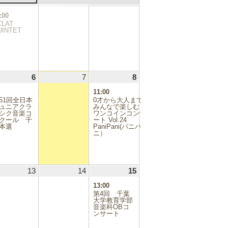
.07.29
30
2026.07.30
(1
31
2026.07.31
1
2026.08.01
日
日
日
件
:00
の
CLAT
イ
UINTET
ベ
ン
ト)
.08.05
6
2026.08.06
(1
7
2026.08.07
8
2026.08.08
(1
件
件
11:00
の
の
51回全日本
0才から大人まで
イ
イ
ュニアクラ
みんなで楽しむ
シク音楽コ
ベ
ワンコインコンサ
ベ
クール 千
ート Vol.24
ン
ン
本選
PaniPani(パニパ
ト)
ト)
ニ）
.08.12
13
2026.08.13
14
2026.08.14
15
2026.08.15
(1
件
13:00
の
第4回 千葉
イ
大学教育学部
音楽科OBコ
ベ
ンサート
ン
ト)