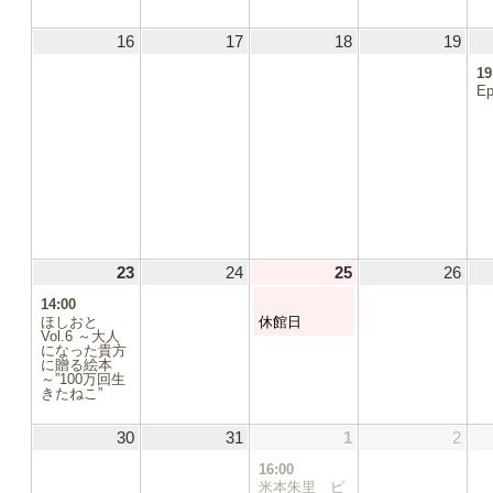
16
2026.08.16
17
2026.08.17
18
2026.08.18
19
2026
19
Ep
.04
5.11
23
2026.08.23
(1
24
2026.08.24
25
2026.08.25
(1
26
2026
件
件
14:00
5.18
の
の
ほしおと
休館日
イ
イ
Vol.6 ～大人
5.25
になった貴方
ベ
ベ
に贈る絵本
ン
ン
～”100万回生
.01
ト)
ト)
きたねこ”
30
2026.08.30
31
2026.08.31
1
2026.09.01
(1
2
2026
件
16:00
の
米本朱里 ピ