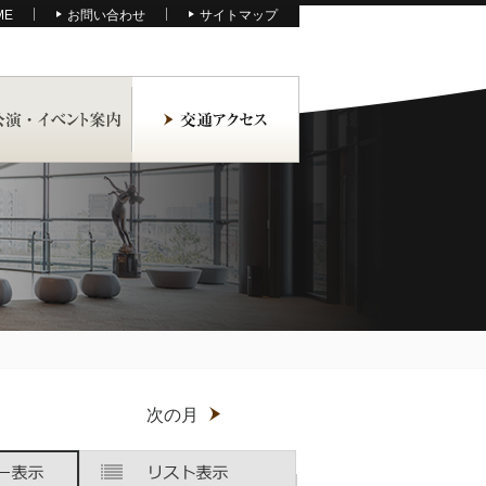
ME
お問い合わせ
サイトマップ
月
次の月
木
木
金
金
土
土
曜
曜
曜