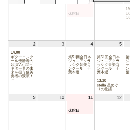
26
2026.07.26
27
2026.07.27
28
2026.07.28
(1
29
2026
日
日
日
日
件
19
の
休館日
E
イ
Q
ベ
ン
ト)
2
2026.08.02
(1
3
2026.08.03
4
2026.08.04
(1
5
2026
(2
件
件
件
14:00
の
の
の
ギターコンク
第51回全日本
第51回全日本
第
イ
イ
イ
ール優勝者の
ジュニアクラ
ジュニアクラ
ジ
競演Vol.22～
ベ
ッシク音楽コ
ベ
ッシク音楽コ
ベ
ッ
ギター界の未
ンクール 千
ンクール 千
ン
ン
ン
ン
来を担う俊英
葉本選
葉本選
葉
ト)
ト)
ト)
奏者の競演！
～
13:30
stella 星めぐ
りの物語
9
2026.08.09
10
2026.08.10
11
2026.08.11
(1
12
2026
件
の
休館日
イ
ベ
ン
ト)