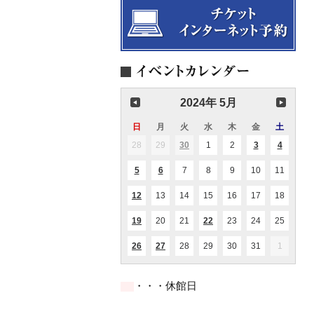
2024年 5月
日
日
月
月
火
火
水
水
木
木
金
金
土
土
曜
曜
曜
曜
曜
曜
曜
28
2024.04.28
29
2024.04.29
30
2024.04.30
1
2024.05.01
2
2024.05.02
3
2024.05.03
4
2024.05
(1
(1
(1
日
日
日
日
日
日
日
件
件
件
の
の
の
5
2024.05.05
6
2024.05.06
7
2024.05.07
8
2024.05.08
9
2024.05.09
10
2024.05.10
11
2024.0
(1
(2
イ
イ
イ
件
件
ベ
ベ
ベ
の
の
ン
ン
ン
12
2024.05.12
13
2024.05.13
14
2024.05.14
15
2024.05.15
16
2024.05.16
17
2024.05.17
18
2024.0
(2
イ
イ
ト)
ト)
ト)
件
ベ
ベ
の
ン
ン
19
2024.05.19
20
2024.05.20
21
2024.05.21
22
2024.05.22
23
2024.05.23
24
2024.05.24
25
2024.0
(2
(1
イ
ト)
ト)
件
件
ベ
の
の
ン
26
2024.05.26
27
2024.05.27
28
2024.05.28
29
2024.05.29
30
2024.05.30
31
2024.05.31
1
2024.06
(2
(1
イ
イ
ト)
件
件
ベ
ベ
の
の
ン
ン
イ
イ
ト)
ト)
・・・休館日
ベ
ベ
ン
ン
ト)
ト)