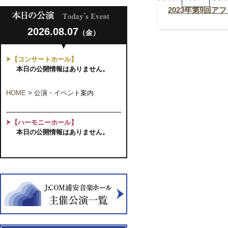
9
回
2023年第9回
ア
フ
2026.08.07
タ
（金）
ヌ
ー
ン
【コンサートホール】
コ
本日の公開情報はありません。
ン
サ
ー
HOME
>
公演・イベント案内
ト
ソ
プ
ラ
【ハーモニーホール】
ノ
山
本日の公開情報はありません。
本
洋
子