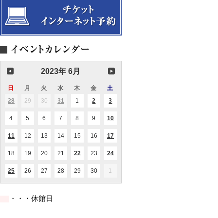
2023年 6月
日
日
月
月
火
火
水
水
木
木
金
金
土
土
曜
曜
曜
曜
曜
曜
曜
28
2023.05.28
29
2023.05.29
30
2023.05.30
31
2023.05.31
1
2023.06.01
2
2023.06.02
3
2023.06.03
(1
(1
(1
(2
日
日
日
日
日
日
日
件
件
件
件
の
の
の
の
4
2023.06.04
5
2023.06.05
6
2023.06.06
7
2023.06.07
8
2023.06.08
9
2023.06.09
10
2023.06.10
(1
イ
イ
イ
イ
件
ベ
ベ
ベ
ベ
の
ン
ン
ン
ン
11
2023.06.11
12
2023.06.12
13
2023.06.13
14
2023.06.14
15
2023.06.15
16
2023.06.16
17
2023.06.17
(1
(1
イ
ト)
ト)
ト)
ト)
件
件
ベ
の
の
ン
18
2023.06.18
19
2023.06.19
20
2023.06.20
21
2023.06.21
22
2023.06.22
23
2023.06.23
24
2023.06.24
(1
(1
イ
イ
ト)
件
件
ベ
ベ
の
の
ン
ン
25
2023.06.25
26
2023.06.26
27
2023.06.27
28
2023.06.28
29
2023.06.29
30
2023.06.30
1
2023.07.01
(2
イ
イ
ト)
ト)
件
ベ
ベ
の
ン
ン
イ
ト)
ト)
・・・休館日
ベ
ン
ト)