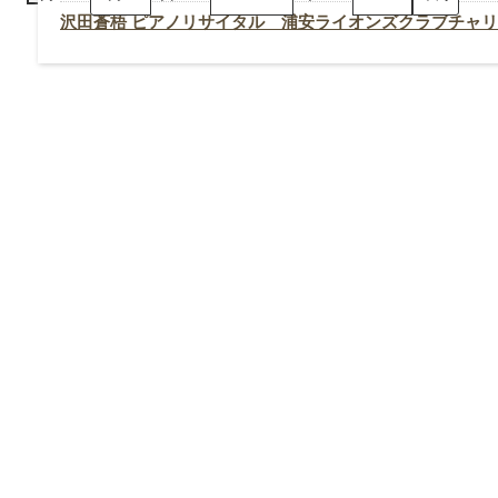
梧
ピ
沢田蒼梧 ピアノリサイタル 浦安ライオンズクラブチャ
ア
ノ
リ
サ
イ
タ
ル
浦
安
ラ
イ
オ
ン
ズ
ク
ラ
ブ
チ
ャ
リ
テ
ィ
ー
コ
ン
サ
ー
ト