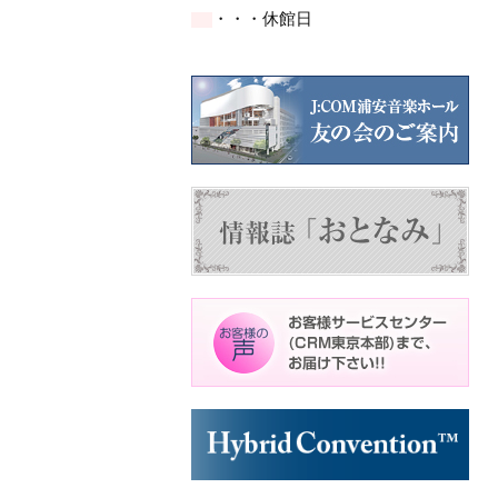
イ
イ
イ
ト)
ト)
ト)
・・・休館日
ベ
ベ
ベ
ン
ン
ン
ト)
ト)
ト)