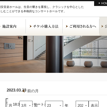
HO
M浦安音楽ホールは、生音の響きを重視し、クラシックを中心とした
楽しむことができる本格的なコンサートホールです。
2023.03.23
前の月
沢
田
リスト
表示
蒼
18:30
コンサートホール
月
日
年