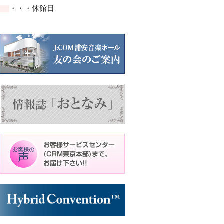
イ
イ
ト)
ト)
・・・休館日
ベ
ベ
ン
ン
ト)
ト)