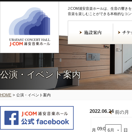
J:COM浦安音楽ホールは、生音の響き
音楽を楽しむことができる本格的なコン
公演・イベント案内
HOME
>
公演・イベント案内
2022.06.24
前の月
【第
２
回
09:00
月
日