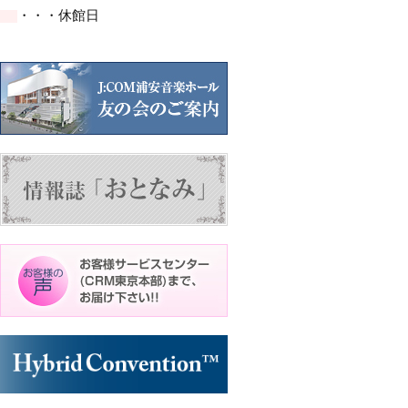
イ
イ
ト)
ト)
・・・休館日
ベ
ベ
ン
ン
ト)
ト)