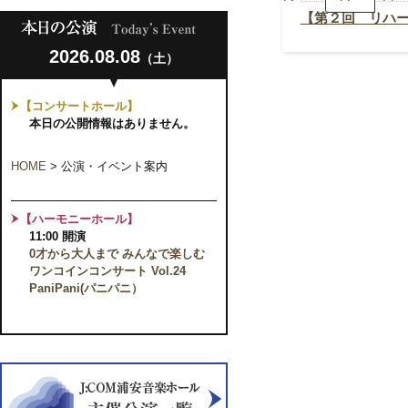
リ
ハ
【第２回 リハー
ー
サ
2026.08.08
ル】
（土）
市
民
音
【コンサートホール】
楽
本日の公開情報はありません。
セ
ミ
ナ
HOME
>
公演・イベント案内
ー
2022
【ハーモニーホール】
11:00 開演
0才から大人まで みんなで楽しむ
ワンコインコンサート Vol.24
PaniPani(パニパニ）