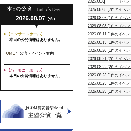
2026.08.04
(1件のイベン
タ
第
ー
2026.08.05
(2件のイベン
51
コ
第
stella
回
ン
2026.08.07
2026.08.06
(1件のイベン
（金）
51
星
全
ク
第
回
め
日
ー
2026.08.08
(1件のイベン
51
全
ぐ
本
ル
0
回
日
り
ジ
優
【コンサートホール】
2026.08.11
(1件のイベン
才
全
本
の
ュ
勝
休
か
本日の公開情報はありません。
日
ジ
物
ニ
者
2026.08.15
(1件のイベン
館
ら
本
ュ
語
ア
の
第
日
大
ジ
ニ
ク
競
2026.08.20
(1件のイベン
4
人
ュ
HOME
>
公演・イベント案内
ア
ラ
演
Episode
回
ま
ニ
ク
ッ
2026.08.21
(2件のイベン
Vol.22
0
千
で
ア
ラ
シ
Episode
ピ
～
葉
み
ク
ッ
2026.08.22
(2件のイベン
ク
0
ア
ギ
大
ん
【ハーモニーホール】
ラ
シ
千
祝
音
ノ
タ
学
な
ッ
2026.08.23
(1件のイベン
ク
本日の公開情報はありません。
葉
第
楽
＆
ー
教
で
シ
ほ
音
ジ
35
コ
チ
界
育
楽
2026.08.25
(1件のイベン
ク
し
楽
ュ
回
ン
ェ
の
学
し
休
音
お
コ
ニ
ウ
ク
ロ
未
部
2026.08.29
(1件のイベン
む
館
楽
と
ン
ア・
ク
ー
合
来
音
ヴ
ワ
日
コ
Vol.6
ク
ス
ラ
ル
同
を
楽
ォ
ン
ン
～
ー
ト
イ
千
発
担
科
ー
コ
ク
大
ル
リ
ナ
葉
表
う
OB
チ
イ
ー
人
千
ン
独
本
会
俊
コ
ェ・
ン
ル
に
葉
グ
立
選
英
ン
リ
コ
千
な
本
ス
記
奏
サ
ー
ン
葉
っ
選
第
念
者
ー
リ
サ
本
た
24
日
の
ト