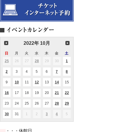
カ
ー
選
貴
回
ウ
競
ヴ
ト
方
定
ク
演！
ォ
Vol.24
に
期
ラ
～
ー
贈
演
イ
カ
PaniPani(パ
る
奏
ナ
ル
ニ
絵
会
文
コ
パ
本
化
ン
ニ
～”100
イ
サ
万
ベ
ー
回
ン
2022年 10月
ト
生
ト
Vol.17
き
日
日
月
月
火
火
水
水
木
木
金
金
土
土
た
曜
曜
曜
曜
曜
曜
曜
ね
25
2022.09.25
26
2022.09.26
27
2022.09.27
28
2022.09.28
29
2022.09.29
30
2022.09.30
1
2022.10.01
(1
(1
(1
こ”
日
日
日
日
日
日
日
件
件
件
の
の
の
2
2022.10.02
3
2022.10.03
4
2022.10.04
5
2022.10.05
6
2022.10.06
7
2022.10.07
8
2022.10.08
(1
(1
(1
イ
イ
イ
件
件
件
ベ
ベ
ベ
の
の
の
ン
ン
ン
9
2022.10.09
10
2022.10.10
11
2022.10.11
12
2022.10.12
13
2022.10.13
14
2022.10.14
15
2022.10.15
(2
(3
(1
イ
イ
イ
ト)
ト)
ト)
件
件
件
ベ
ベ
ベ
の
の
の
ン
ン
ン
16
2022.10.16
17
2022.10.17
18
2022.10.18
19
2022.10.19
20
2022.10.20
21
2022.10.21
22
2022.10.22
(1
(2
(1
イ
イ
イ
ト)
ト)
ト)
件
件
件
ベ
ベ
ベ
の
の
の
ン
ン
ン
23
2022.10.23
24
2022.10.24
25
2022.10.25
26
2022.10.26
27
2022.10.27
28
2022.10.28
29
2022.10.29
(1
(2
イ
イ
イ
ト)
ト)
ト)
件
件
ベ
ベ
ベ
の
の
ン
ン
ン
30
2022.10.30
31
2022.10.31
1
2022.11.01
2
2022.11.02
3
2022.11.03
4
2022.11.04
5
2022.11.05
(2
(1
(2
イ
イ
ト)
ト)
ト)
件
件
件
ベ
ベ
の
の
の
ン
ン
イ
イ
イ
ト)
ト)
・・・休館日
ベ
ベ
ベ