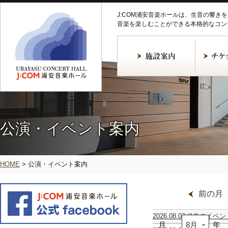
J:COM浦安音楽ホールは、生音の響き
音楽を楽しむことができる本格的なコン
公演・イベント案内
HOME
>
公演・イベント案内
前の月
2026.08.02
(1件のイベン
月
ギ
年