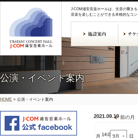
J:COM浦安音楽ホールは、生音の響き
音楽を楽しむことができる本格的なコン
公演・イベント案内
HOME
>
公演・イベント案内
2021.09.19
前の月
鈴
木
一
14:00
月
日