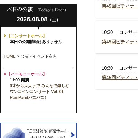
ピ
テ
第45回ピティナ
ィ
ナ・
2026.08.08
ピ
（土）
第
ア
45
ノ
回
10:30
コンサー
コ
【コンサートホール】
ピ
ン
テ
第45回ピティナ
本日の公開情報はありません。
ペ
ィ
テ
ナ・
ィ
ピ
HOME
>
公演・イベント案内
シ
第
ア
ョ
45
ノ
ン
回
10:30
コンサー
コ
全
ピ
ン
【ハーモニーホール】
国
テ
第45回ピティナ
ペ
大
11:00 開演
ィ
テ
会
0才から大人まで みんなで楽しむ
ナ・
ィ
ピ
ワンコインコンサート Vol.24
シ
ア
ョ
PaniPani(パニパニ）
ノ
ン
コ
全
ン
国
ペ
大
テ
会
ィ
シ
ョ
ン