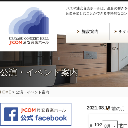
J:COM浦安音楽ホールは、生音の響き
音楽を楽しむことができる本格的なコン
公演・イベント案内
HOME
>
公演・イベント案内
2021.08.16
前の月
第
45
回
10:30
コンサー
月
日