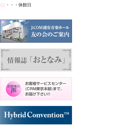
イ
イ
ト)
ト)
・・・休館日
ベ
ベ
ン
ン
ト)
ト)