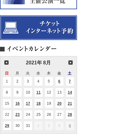
全
国
大
会
2021年 8月
日
日
月
月
火
火
水
水
木
木
金
金
土
土
曜
曜
曜
曜
曜
曜
曜
1
2021.08.01
2
2021.08.02
3
2021.08.03
4
2021.08.04
5
2021.08.05
6
2021.08.06
7
2021.08.07
(2
(2
日
日
日
日
日
日
日
件
件
の
の
8
2021.08.08
9
2021.08.09
10
2021.08.10
11
2021.08.11
12
2021.08.12
13
2021.08.13
14
2021.08.14
(1
(1
イ
イ
件
件
ベ
ベ
の
の
ン
ン
15
2021.08.15
16
2021.08.16
17
2021.08.17
18
2021.08.18
19
2021.08.19
20
2021.08.20
21
2021.08.21
(1
(2
(1
(1
(2
イ
イ
ト)
ト)
件
件
件
件
件
ベ
ベ
の
の
の
の
の
ン
ン
22
2021.08.22
23
2021.08.23
24
2021.08.24
25
2021.08.25
26
2021.08.26
27
2021.08.27
28
2021.08.28
(1
(1
イ
イ
イ
イ
イ
ト)
ト)
件
件
ベ
ベ
ベ
ベ
ベ
の
の
ン
ン
ン
ン
ン
29
2021.08.29
30
2021.08.30
31
2021.08.31
1
2021.09.01
2
2021.09.02
3
2021.09.03
4
2021.09.04
(1
(1
イ
イ
ト)
ト)
ト)
ト)
ト)
件
件
ベ
ベ
の
の
ン
ン