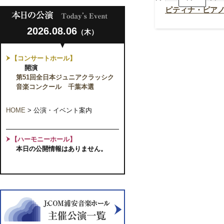
ナ・
ピ
ピティナ・ピア
ア
ノ
2026.08.06
コ
（木）
ン
ペ
テ
【コンサートホール】
ィ
開演
シ
ョ
第51回全日本ジュニアクラッシク
ン
音楽コンクール 千葉本選
【共
催
事
HOME
>
公演・イベント案内
業】
【ハーモニーホール】
本日の公開情報はありません。