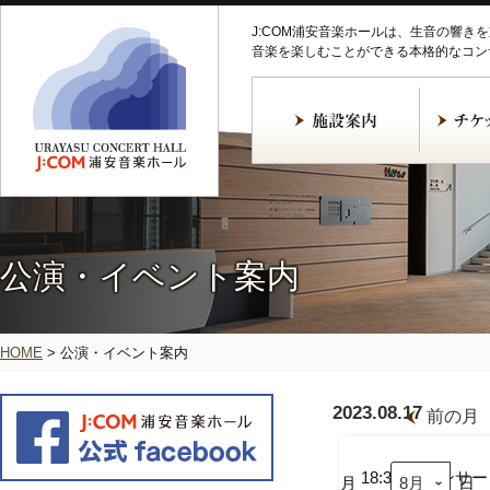
J:COM浦安音楽ホールは、生音の響き
音楽を楽しむことができる本格的なコン
公演・イベント案内
HOME
>
公演・イベント案内
2023.08.17
前の月
LA
SPERANZA
Vol.10
18:30
コンサー
月
日