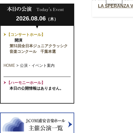
佐
藤
LA SPERANZ
泰
弘
2026.08.06
ク
（木）
ラ
ス
前
【コンサートホール】
期
開演
終
了
第51回全日本ジュニアクラッシク
声
音楽コンクール 千葉本選
楽
発
表
HOME
>
公演・イベント案内
会
【ハーモニーホール】
本日の公開情報はありません。