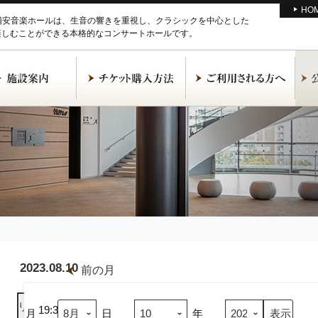
HO
M浦安音楽ホールは、生音の響きを重視し、クラシックを中心とした
楽しむことができる本格的なコンサートホールです。
2023.08.10
前の月
王
歆
リスト
表示
怡
19:30
月
日
年