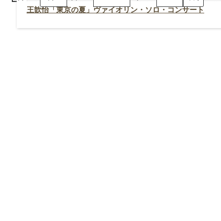
「東
京
王歆怡「東京の夏」ヴァイオリン・ソロ・コンサート
の
夏」
ヴ
ァ
イ
オ
リ
ン・
ソ
ロ・
コ
ン
サ
ー
ト