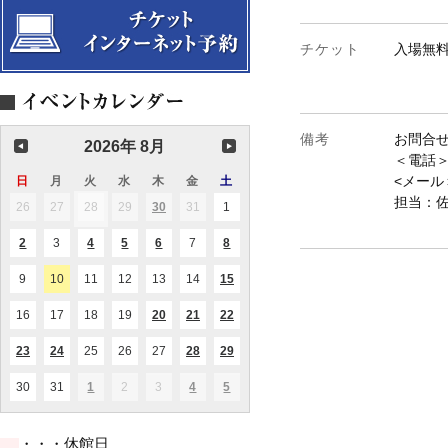
チケット
入場無
備考
お問合
2026年 8月
＜電話＞0
<メール＞e
日
日
月
月
火
火
水
水
木
木
金
金
土
土
曜
曜
曜
曜
曜
曜
曜
担当：
26
2026.07.26
27
2026.07.27
28
2026.07.28
29
2026.07.29
30
2026.07.30
31
2026.07.31
1
2026.08.01
(1
(1
日
日
日
日
日
日
日
件
件
の
の
2
2026.08.02
3
2026.08.03
4
2026.08.04
5
2026.08.05
6
2026.08.06
7
2026.08.07
8
2026.08.08
(1
(1
(2
(1
(1
イ
イ
件
件
件
件
件
ベ
ベ
の
の
の
の
の
ン
ン
9
2026.08.09
10
2026.08.10
11
2026.08.11
12
2026.08.12
13
2026.08.13
14
2026.08.14
15
2026.08.15
(1
(1
イ
イ
イ
イ
イ
ト)
ト)
件
件
ベ
ベ
ベ
ベ
ベ
の
の
ン
ン
ン
ン
ン
16
2026.08.16
17
2026.08.17
18
2026.08.18
19
2026.08.19
20
2026.08.20
21
2026.08.21
22
2026.08.22
(1
(2
(3
イ
イ
ト)
ト)
ト)
ト)
ト)
件
件
件
ベ
ベ
の
の
の
ン
ン
23
2026.08.23
24
2026.08.24
25
2026.08.25
26
2026.08.26
27
2026.08.27
28
2026.08.28
29
2026.08.29
(1
(1
(1
(1
(1
イ
イ
イ
ト)
ト)
件
件
件
件
件
ベ
ベ
ベ
の
の
の
の
の
ン
ン
ン
30
2026.08.30
31
2026.08.31
1
2026.09.01
2
2026.09.02
3
2026.09.03
4
2026.09.04
5
2026.09.05
(1
(1
(2
イ
イ
イ
イ
イ
ト)
ト)
ト)
件
件
件
ベ
ベ
ベ
ベ
ベ
の
の
の
ン
ン
ン
ン
ン
イ
イ
イ
ト)
ト)
ト)
ト)
ト)
・・・休館日
ベ
ベ
ベ