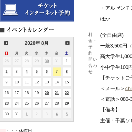
・アルゼンチ
ほか
料
(全自由席)
金・
2026年 8月
一般
3,500
円（
予
約・
日
日
月
月
火
火
水
水
木
木
金
金
土
土
高大学生
1,00
曜
曜
曜
曜
曜
曜
曜
問い
26
2026.07.26
27
2026.07.27
28
2026.07.28
29
2026.07.29
30
2026.07.30
31
2026.07.31
1
2026.08.01
(1
(1
日
日
日
日
日
日
日
合わ
件
件
小中学生
100
の
の
せ
2
2026.08.02
3
2026.08.03
4
2026.08.04
5
2026.08.05
6
2026.08.06
7
2026.08.07
8
2026.08.08
(1
(1
(2
(1
(1
イ
イ
件
件
件
件
件
【チケットご
ベ
ベ
の
の
の
の
の
ン
ン
9
2026.08.09
10
2026.08.10
11
2026.08.11
12
2026.08.12
13
2026.08.13
14
2026.08.14
15
2026.08.15
(1
(1
イ
イ
イ
イ
イ
ト)
ト)
件
件
＜メール＞
ch
ベ
ベ
ベ
ベ
ベ
の
の
ン
ン
ン
ン
ン
16
2026.08.16
17
2026.08.17
18
2026.08.18
19
2026.08.19
20
2026.08.20
21
2026.08.21
22
2026.08.22
(1
(2
(2
イ
イ
ト)
ト)
ト)
ト)
ト)
件
件
件
＜電話＞080-3
ベ
ベ
の
の
の
ン
ン
23
2026.08.23
24
2026.08.24
25
2026.08.25
26
2026.08.26
27
2026.08.27
28
2026.08.28
29
2026.08.29
(1
(1
(1
イ
イ
イ
ト)
ト)
件
件
件
【備考】
ベ
ベ
ベ
の
の
の
ン
ン
ン
30
2026.08.30
31
2026.08.31
1
2026.09.01
2
2026.09.02
3
2026.09.03
4
2026.09.04
5
2026.09.05
(1
(1
(1
イ
イ
イ
ト)
ト)
ト)
件
件
件
主催：千葉ソ
ベ
ベ
ベ
の
の
の
ン
ン
ン
イ
イ
イ
ト)
ト)
ト)
・・・休館日
ベ
ベ
ベ