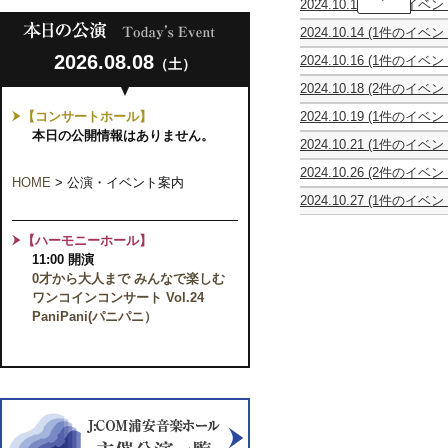
2024.10.12
(1件のイベン
ん
【予
う
2024.10.14
(1件のイベン
定
ら
福
枚
や
2026.08.08
2024.10.16
(1件のイベン
（土）
田
数
す
＜
進
終
お
2024.10.18
(2件のイベン
完
一
了】
と
女
舞
売
ギ
柳
マ
【コンサートホール】
2024.10.19
(1件のイベン
声
踊
＞
タ
家
ル
坂
合
集
本日の公開情報はありません。
宮
ー
喬
シ
2024.10.21
(1件のイベン
本
唱
団
田
リ
太
ェ
寺
龍
団
宮
大
サ
郎
Vol.22
2024.10.26
(2件のイベン
子
一
ラ・
坂
チ
HOME
>
公演・イベント案内
イ
独
黒
し
第
屋
の
プ
流
ェ
タ
演
2024.10.27
(1件のイベン
木
ん
9
お
世
リ
公
ロ・
ル
会
合
雪
う
回
と
界
エ
演
リ
唱
音
ら
KOST
な
Acoustic
ー
～
【ハーモニーホール】
サ
団
（ピ
や
朗
み
Version
ル
歌
イ
11:00 開演
ク
ア
す
読
プ
コ
舞
タ
ー
ノ）
0才から大人まで みんなで楽しむ
ラ
会
レ
ン
音
ル
ル・
ン
ミ
ワンコインコンサート Vol.24
サ
曲
2024
ヴ
チ
ア
ー
～
PaniPani(パニパニ）
with
ァ
タ
ム
ト
in
ジ
ン
イ
2024
オ
浦
ュ
テ
ム
シ
ル
安
リ
ア
コ
リ
ガ
ア
ン
ン
ー
ン
ン・
第
サ
ズ
伴
ジ
13
ー
「モ
奏
ェ
回
ト
ー
に
ル
演
♪
ツ