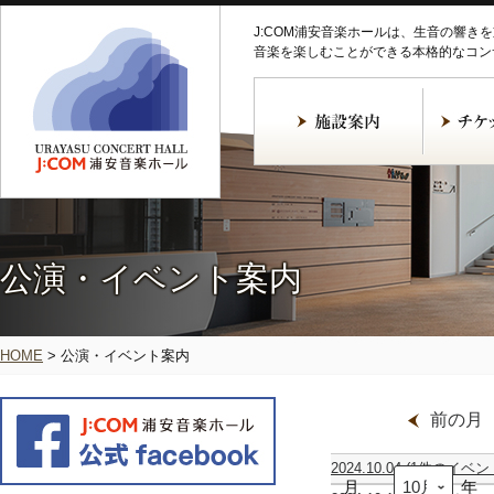
J:COM浦安音楽ホールは、生音の響き
音楽を楽しむことができる本格的なコン
公演・イベント案内
HOME
>
公演・イベント案内
前の月
2024.10.04
(1件のイベン
月
し
年