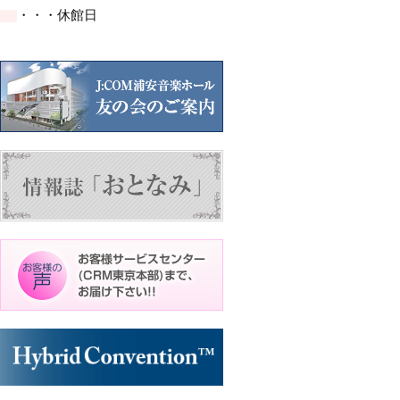
イ
イ
ト)
ト)
・・・休館日
ベ
ベ
ン
ン
ト)
ト)