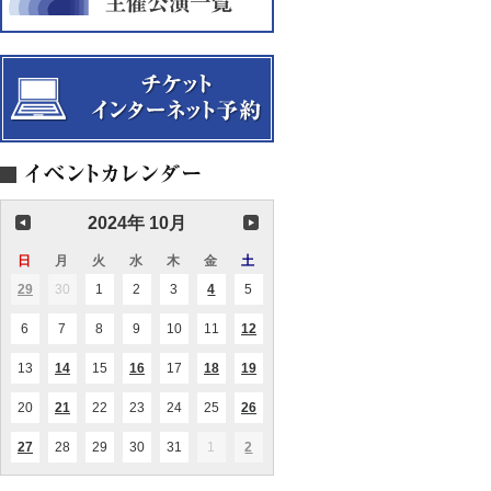
よ
ネ
奏
新
ァ
る
【共
会
海
ル
ミ
催】
実
ト・
サ
咲
室
曲、
（ソ
内
ゴ
プ
楽
ス
ラ
の
ペ
ノ）
お
ル、
話
JPOP
し」
2024年 10月
日
日
月
月
火
火
水
水
木
木
金
金
土
土
曜
曜
曜
曜
曜
曜
曜
29
2024.09.29
30
2024.09.30
1
2024.10.01
2
2024.10.02
3
2024.10.03
4
2024.10.04
5
2024.10.05
(2
(1
日
日
日
日
日
日
日
件
件
の
の
6
2024.10.06
7
2024.10.07
8
2024.10.08
9
2024.10.09
10
2024.10.10
11
2024.10.11
12
2024.10.12
(1
イ
イ
件
ベ
ベ
の
ン
ン
13
2024.10.13
14
2024.10.14
15
2024.10.15
16
2024.10.16
17
2024.10.17
18
2024.10.18
19
2024.10.19
(1
(1
(2
(1
イ
ト)
ト)
件
件
件
件
ベ
の
の
の
の
ン
20
2024.10.20
21
2024.10.21
22
2024.10.22
23
2024.10.23
24
2024.10.24
25
2024.10.25
26
2024.10.26
(1
(2
イ
イ
イ
イ
ト)
件
件
ベ
ベ
ベ
ベ
の
の
ン
ン
ン
ン
27
2024.10.27
28
2024.10.28
29
2024.10.29
30
2024.10.30
31
2024.10.31
1
2024.11.01
2
2024.11.02
(1
(2
イ
イ
ト)
ト)
ト)
ト)
件
件
ベ
ベ
の
の
ン
ン