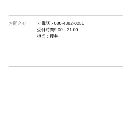
お問合せ
＜電話＞080-4382-0051
受付時間9:00～21:00
担当：櫻井
.01
.08
8.15
8.22
8.29
.05