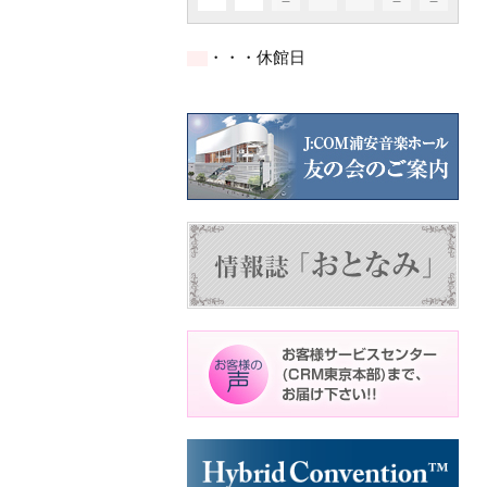
イ
イ
イ
ト)
ト)
ト)
件
件
件
ベ
ベ
ベ
の
の
の
ン
ン
ン
イ
イ
イ
ト)
ト)
ト)
・・・休館日
ベ
ベ
ベ
ン
ン
ン
ト)
ト)
ト)