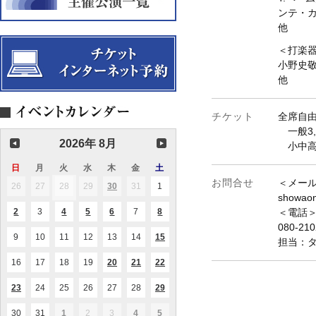
ンテ・
他
＜打楽
小野史敬／
他
チケット
全席自
一般3,
2026年 8月
小中高生
日
日
月
月
火
火
水
水
木
木
金
金
土
土
曜
曜
曜
曜
曜
曜
曜
お問合せ
＜メー
26
2026.07.26
27
2026.07.27
28
2026.07.28
29
2026.07.29
30
2026.07.30
31
2026.07.31
1
2026.08.01
(1
(1
日
日
日
日
日
日
日
件
件
showaon
の
の
2
2026.08.02
3
2026.08.03
4
2026.08.04
5
2026.08.05
6
2026.08.06
7
2026.08.07
8
2026.08.08
＜電話
(1
(1
(2
(1
(1
イ
イ
件
件
件
件
件
ベ
ベ
080-210
の
の
の
の
の
ン
ン
9
2026.08.09
10
2026.08.10
11
2026.08.11
12
2026.08.12
13
2026.08.13
14
2026.08.14
15
2026.08.15
(1
(1
担当：
イ
イ
イ
イ
イ
ト)
ト)
件
件
ベ
ベ
ベ
ベ
ベ
の
の
ン
ン
ン
ン
ン
16
2026.08.16
17
2026.08.17
18
2026.08.18
19
2026.08.19
20
2026.08.20
21
2026.08.21
22
2026.08.22
(1
(2
(2
イ
イ
ト)
ト)
ト)
ト)
ト)
件
件
件
ベ
ベ
の
の
の
ン
ン
23
2026.08.23
24
2026.08.24
25
2026.08.25
26
2026.08.26
27
2026.08.27
28
2026.08.28
29
2026.08.29
(1
(1
(1
イ
イ
イ
ト)
ト)
件
件
件
ベ
ベ
ベ
の
の
の
ン
ン
ン
30
2026.08.30
31
2026.08.31
1
2026.09.01
2
2026.09.02
3
2026.09.03
4
2026.09.04
5
2026.09.05
(1
(1
(1