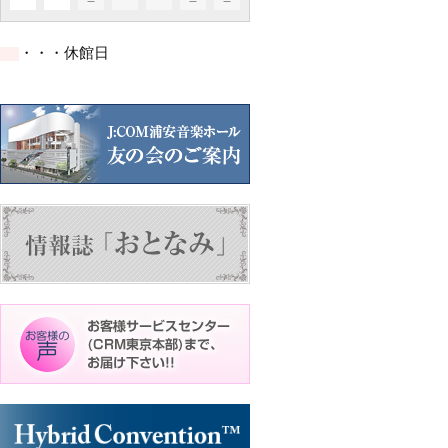
イ
イ
イ
ト)
ト)
ト)
件
件
件
ベ
ベ
ベ
の
の
の
ン
ン
ン
イ
イ
イ
ト)
ト)
ト)
・・・休館日
ベ
ベ
ベ
ン
ン
ン
ト)
ト)
ト)