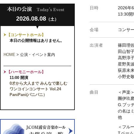
日時
2026年
13:30
2026.08.08
（土）
会場
コンサ
【コンサートホール】
本日の公開情報はありません。
出演者
篠田理
田山智
HOME
>
公演・イベント案内
高野淳
星野美
荻原未
【ハーモニーホール】
小野史
11:00 開演
0才から大人まで みんなで楽しむ
ワンコインコンサート Vol.24
曲目
＜声楽
PaniPani(パニパニ）
團伊玖
G.プッ
の名は
他
＜フル
T.ベー