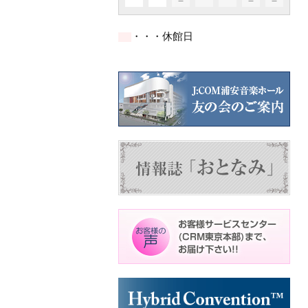
イ
イ
イ
ト)
ト)
ト)
件
件
件
ベ
ベ
ベ
の
の
の
ン
ン
ン
イ
イ
イ
ト)
ト)
ト)
・・・休館日
ベ
ベ
ベ
ン
ン
ン
ト)
ト)
ト)