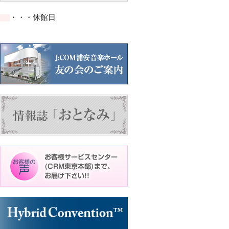
の
の
ン
ン
ン
イ
イ
ト)
ト)
ト)
・・・休館日
ベ
ベ
ン
ン
ト)
ト)