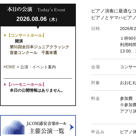
ピアノ演奏に最適な
ピアノとヤマハピア
2026.08.06
（木）
日時
2026年
【コンサートホール】
１枠90
開演
利用時間(
第51回全日本ジュニアクラッシク
13:00、
音楽コンクール 千葉本選
会場
コンサ
HOME
>
公演・イベント案内
対象
おおむね
【ハーモニーホール】
本日の公開情報はありません。
料金
参加費 
※参加
アプリ
申込み
ピアノ