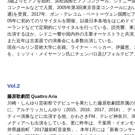
3歳よりピアノを始め、浜松国際ピアノコンクール、シドニー
コンクールなどで入賞。2005年第3回東京音楽コンクールにお
通)を受賞。2017年、ボン・テレコム・ベートーヴェン国際ピ
05年に初めてのリサイタルを開催、以後日本各地をはじめド
ーランドなどで定期的にリサイタルを行っている。読売響、東
出演するほか、シドニー響や国内外の主要オーケストラと共演
また近年は古楽器での演奏会にも多数出演している。
現在ベルリン芸術大学に在籍。ライナー・ベッカー、伊藤恵、
を、ミッツィ・メイヤーソン氏にチェンバロ及びフォルテピア
Vol.2
藤原歌劇団 Quattro Aria
川崎・しんゆり芸術祭でデビューを果たした藤原歌劇団所属の
に、アルテリッカしんゆり（2015、2016、2017、2018
ティー演奏などに出演する他、かわさきFM、テレビ神奈川、鴻巣
メディアへも出演をしている。更に昨年は、千葉県・イオンモ
井県越前町「2017越前町音楽祭」、本年1月には「新春コンサ