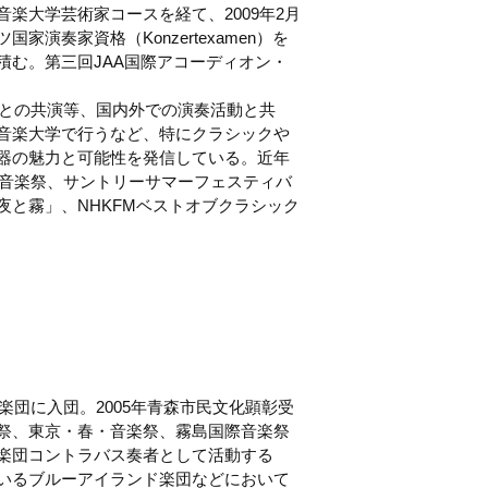
楽大学芸術家コースを経て、2009年2月
奏家資格（Konzertexamen）を
積む。第三回JAA国際アコーディオン・
ラとの共演等、国内外での演奏活動と共
音楽大学で行うなど、特にクラシックや
器の魅力と可能性を発信している。近年
・音楽祭、サントリーサマーフェスティバ
と霧」、NHKFMベストオブクラシック
楽団に入団。2005年青森市民文化顕彰受
祭、東京・春・音楽祭、霧島国際音楽祭
楽団コントラバス奏者として活動する
いるブルーアイランド楽団などにおいて