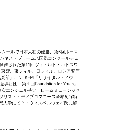
コンクールで日本人初の優勝、第6回ルーマ
回ヨハネス・ブラームス国際コンクールチェ
で開催された第11回ヴィトルト・ルトスワ
、東響、東フィル、日フィル、ロシア響等
楽部」、NHKFM「リサイタル・ノヴ
１回Foundation for Youth」
宗次エンジェル基金、ロームミュージック
学ソリスト・ディプロマコース全額免除特
楽大学にてＰ・ウィスペルウェイ氏に師