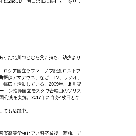
6年に2ndCD「明日の風に乗せて」をリリ
あった北川つとむを父に持ち、幼少より
、ロシア国立ラフマニノフ記念ロストフ
曲探偵アマデウス」など、TV、ラジオ、
幅広く活動している。2009年、北川記
ミーニン指揮国立モスクワ合唱団のソリス
国公演を実施。2017年に自身4枚目とな
しても活躍中。
属音楽高等学校ピアノ科卒業後、渡独。デ