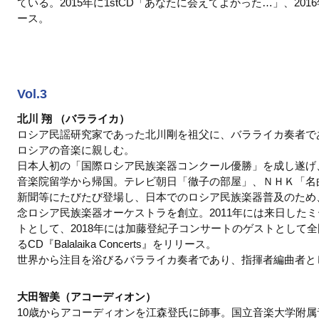
ている。2015年に1stCD「あなたに会えてよかった…」、201
ース。
Vol.3
北川 翔 （バラライカ）
ロシア民謡研究家であった北川剛を祖父に、バラライカ奏者で
ロシアの音楽に親しむ。
日本人初の「国際ロシア民族楽器コンクール優勝」を成し遂げ
音楽院留学から帰国。テレビ朝日「徹子の部屋」、ＮＨＫ「名
新聞等にたびたび登場し、日本でのロシア民族楽器普及のため、
念ロシア民族楽器オーケストラを創立。2011年には来日した
トとして、2018年には加藤登紀子コンサートのゲストとして全
るCD『Balalaika Concerts』をリリース。
世界から注目を浴びるバラライカ奏者であり、指揮者編曲者と
大田智美（アコーディオン）
10歳からアコーディオンを江森登氏に師事。国立音楽大学附