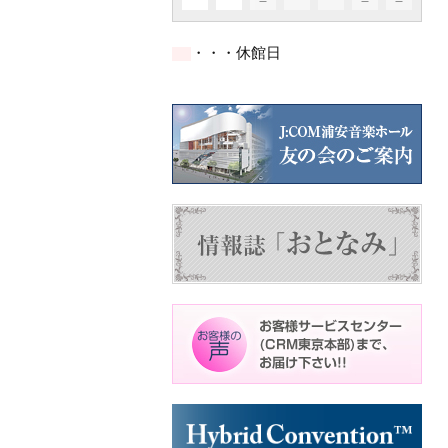
イ
イ
イ
ト)
ト)
ト)
件
件
件
ベ
ベ
ベ
の
の
の
ン
ン
ン
イ
イ
イ
ト)
ト)
ト)
・・・休館日
ベ
ベ
ベ
ン
ン
ン
ト)
ト)
ト)