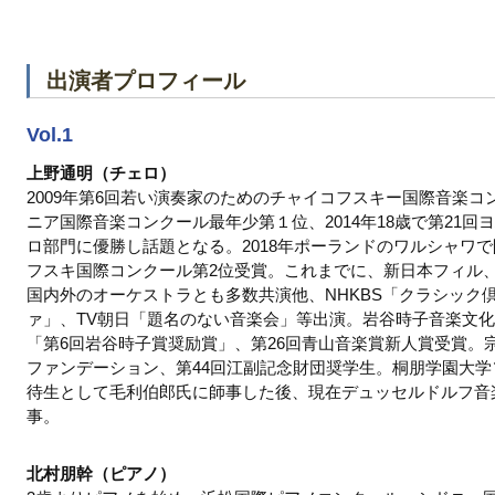
出演者プロフィール
Vol.1
上野通明（チェロ）
2009年第6回若い演奏家のためのチャイコフスキー国際音楽
ニア国際音楽コンクール最年少第１位、2014年18歳で第21
ロ部門に優勝し話題となる。2018年ポーランドのワルシャワ
フスキ国際コンクール第2位受賞。これまでに、新日本フィル
国内外のオーケストラとも多数共演他、NHKBS「クラシック倶
ァ」、TV朝日「題名のない音楽会」等出演。岩谷時子音楽文化振興財団「第
「第6回岩谷時子賞奨励賞」、第26回青山音楽賞新人賞受賞。
ファンデーション、第44回江副記念財団奨学生。桐朋学園大
待生として毛利伯郎氏に師事した後、現在デュッセルドルフ音
事。
北村朋幹（ピアノ）