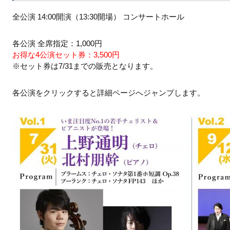
全公演 14:00開演（13:30開場） コンサートホール
各公演 全席指定：1,000円
お得な4公演セット券：3,500円
※セット券は7/31までの販売となります。
各公演をクリックすると詳細ページへジャンプします。
.01
.08
8.15
8.22
8.29
.05