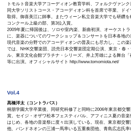
トモルト音楽大学アコーディオン教育学科、フォルクヴァンク音
同大学ソリストコース・アコーディオン科を首席で卒業、ドイツ国家演
取得。御喜美江に師事。またウィーン私立音楽大学でも研鑽を
コンクール上級の部、第3位入賞。
2009年夏に帰国後は、ソロや室内楽、新曲初演、オーケスト
に、楽器についてのワークショップ＆コンサートを日本各地の
現代音楽の分野でのアコーディオンの普及にも尽力し、この楽
では、NHK交響楽団、読売日本交響楽団定期公演、東京・春
ル、東京文化会館プラチナ・シリーズ、井上芳雄による舞台「夜
等に出演。オフィシャルサイト http://www.tomomiota.net/
Vol.4
髙橋洋太（コントラバス）
桐朋学園大学卒業後、同研究科修了と同時に2006年東京都交響
賞。セイジ・オザワ松本フェスティバル、アフィニス夏の音楽
はじめ、各地の音楽祭に度々出演している。現在、東京都交響
他、バンドネオンの三浦一馬率いる五重奏団他、青島広志氏率