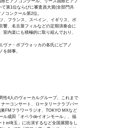
国際ピアノコンクール、リーズ国際ピアノ
いて第1位ならびに審査員大賞(全部門共
アノコンクール第2位。
イツ、フランス、スペイン、イギリス、ポ
京響、名古屋フィルなどの定期演奏会に
。室内楽にも積極的に取り組んでおり、
エヴァ・ポブウォッカの各氏にピアノ
ノを師事。
男性4人のヴォーカルグループ。これまで
）、ディナーコンサート、ロータリークラブパー
FMフラワーラジオ、TOKYO MXなど
ール成田「オペラdeイオンモール」、福
ートin埼玉」に出演するなど全国展開をし