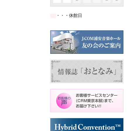
イ
イ
イ
イ
イ
ト)
ト)
ト)
件
件
件
ベ
ベ
ベ
ベ
ベ
の
の
の
ン
ン
ン
ン
ン
イ
イ
イ
ト)
ト)
ト)
ト)
ト)
・・・休館日
ベ
ベ
ベ
ン
ン
ン
ト)
ト)
ト)