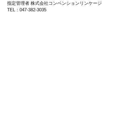
指定管理者 株式会社コンベンションリンケージ
TEL：047-382-3035
.01
.08
8.15
8.22
8.29
.05