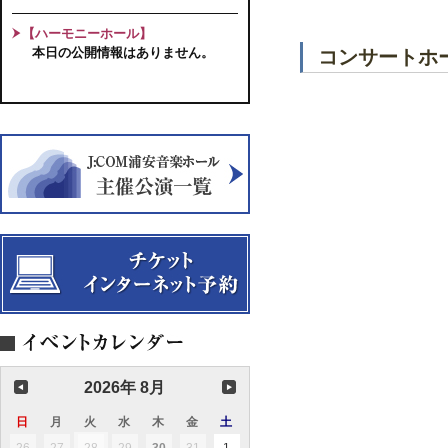
【ハーモニーホール】
本日の公開情報はありません。
コンサートホー
2026年 8月
日
日
月
月
火
火
水
水
木
木
金
金
土
土
曜
曜
曜
曜
曜
曜
曜