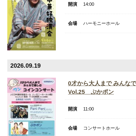
開演
14:00
会場
ハーモニーホール
.01
2026.09.19
.08
0才から大人まで みんな
8.15
Vol.25 ぷかポン
8.22
8.29
開演
11:00
.05
会場
コンサートホール