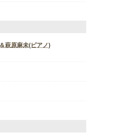
＆萩原麻未(ピアノ)