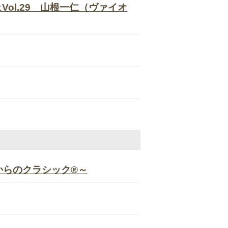
ol.29 山根一仁（ヴァイオ
～０才からのクラシック®～