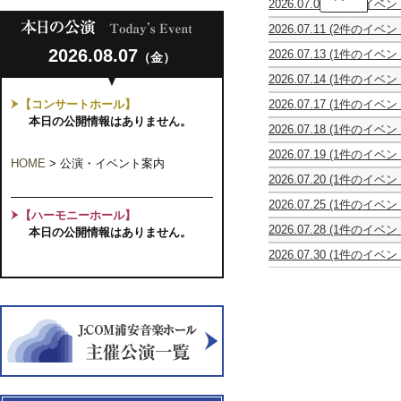
2026.07.08
(1件のイベン
催】
う
東
2026.07.11
(2件のイベン
た
亮
ピ
第
ご
汰
2026.08.07
2026.07.13
(1件のイベン
（金）
ア
18
え
＆
寺
ノ
回
喫
髙
2026.07.14
(1件のイベン
子
&
明
茶
木
休
屋
ア
海
和・
竜
【コンサートホール】
2026.07.17
(1件のイベン
館
お
ン
会
麗・
馬
し
日
本日の公開情報はありません。
と
サ
発
花
デ
2026.07.18
(1件のイベン
ん
な
ン
表
〜
ュ
第
う
み
ブ
会
和
オ
2026.07.19
(1件のイベン
34
ら
プ
HOME
>
公演・イベント案内
ル
今
麗
リ
レ
回
や
レ
ソ
井
花
2026.07.20
(1件のイベン
サ
ト
ヤ
す
ミ
ワ
由
と
ム
イ
ロ
ン
お
ア
レ
里
2026.07.25
(1件のイベン
一
ジ
タ
な
グ
と
【ハーモニーホール】
ム
第
芸
SUMMER
緒
カ・
ル
歌
ア
マ
2026
2026.07.28
(1件のイベン
20
道
本日の公開情報はありません。
CONCERT
に
ピ
の
ー
ル
シ
休
回
50
2026
歌
ア
花
チ
シ
2026.07.30
(1件のイベン
リ
館
演
周
～
お
チ
束
ス
ェ
ECLAT
ー
日
奏
年
サ
う〜
ェ
in
ト
vol.28
QUINTET
ズ
会
記
ク
ヴ
千
ピ
瀧
「音
FRANCE
念
ソ
ォ
葉
ア
本
楽
コ
フ
ー
～
ノ
実
家
ン
ォ
レ・
昭
コ
里
の
サ
ン
コ
和
ン
（フ
脳
ー
四
ン
は
ク
ル
っ
ト
重
サ
遠
ー
ー
て
Vol.1
奏
ー
く、
ル
ト）
ど
と
ト
さ