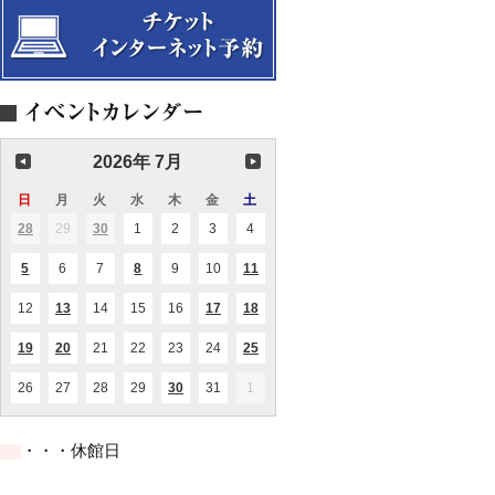
う
金
れ
な
管
ど
っ
五
愛
て
重
し
い
奏
き
る
の
メ
の！？
音
ロ
」
楽
デ
～
会
ィ
最
～
2026年 7月
ー
新
た
の
ち
日
日
月
月
火
火
水
水
木
木
金
金
土
土
脳
～
科
曜
曜
曜
曜
曜
曜
曜
28
2026.06.28
29
2026.06.29
30
2026.06.30
1
2026.07.01
2
2026.07.02
3
2026.07.03
4
2026.07.04
(1
(1
学
日
日
日
日
日
日
日
件
件
か
の
の
5
2026.07.05
6
2026.07.06
7
2026.07.07
8
2026.07.08
9
2026.07.09
10
2026.07.10
11
2026.07.11
ら
(1
(1
(2
イ
イ
件
件
件
見
ベ
ベ
の
の
の
た
ン
ン
12
2026.07.12
13
2026.07.13
14
2026.07.14
15
2026.07.15
16
2026.07.16
17
2026.07.17
18
2026.07.18
(1
(1
(1
(1
イ
イ
イ
音
ト)
ト)
件
件
件
件
ベ
ベ
ベ
楽
の
の
の
の
ン
ン
ン
19
2026.07.19
20
2026.07.20
21
2026.07.21
22
2026.07.22
23
2026.07.23
24
2026.07.24
25
2026.07.25
(1
(1
(1
と
イ
イ
イ
イ
ト)
ト)
ト)
件
件
件
は
ベ
ベ
ベ
ベ
の
の
の
～
ン
ン
ン
ン
26
2026.07.26
27
2026.07.27
28
2026.07.28
29
2026.07.29
30
2026.07.30
31
2026.07.31
1
2026.08.01
(1
(1
イ
イ
イ
ト)
ト)
ト)
ト)
件
件
ベ
ベ
ベ
の
の
ン
ン
ン
イ
イ
ト)
ト)
ト)
・・・休館日
ベ
ベ
ン
ン
ト)
ト)