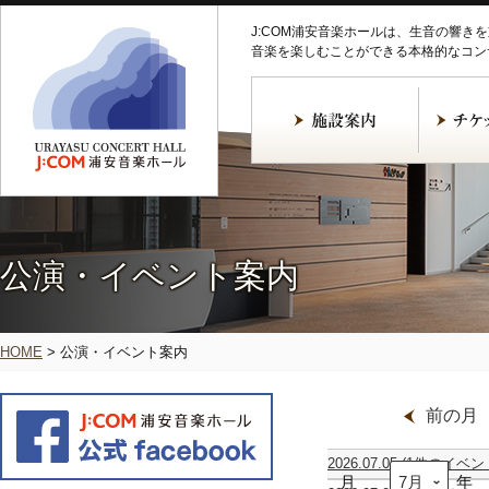
J:COM浦安音楽ホールは、生音の響き
音楽を楽しむことができる本格的なコン
公演・イベント案内
HOME
>
公演・イベント案内
前の月
2026.07.05
(1件のイベン
月
【共
年