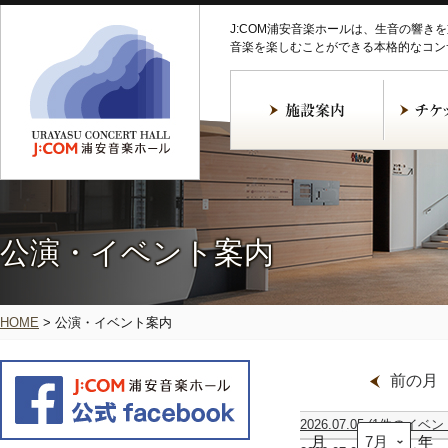
J:COM浦安音楽ホールは、生音の響き
音楽を楽しむことができる本格的なコン
公演・イベント案内
HOME
>
公演・イベント案内
前の月
2026.07.05
(1件のイベン
月
【共
年