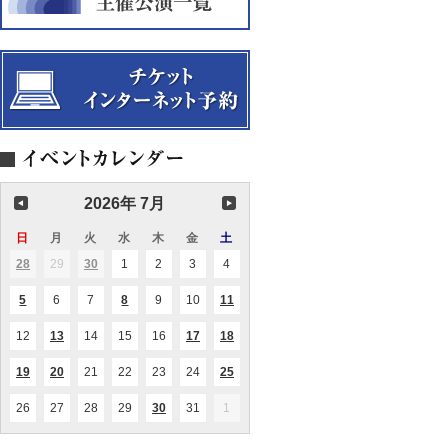
う
金
れ
な
管
ど
っ
五
愛
て
重
し
い
奏
き
る
の
メ
の！？
音
ロ
」
楽
デ
～
会
ィ
最
～
ー
新
た
の
ち
脳
～
科
2026年 7月
学
か
日
日
月
月
火
火
水
水
木
木
金
金
土
土
ら
曜
曜
曜
曜
曜
曜
曜
見
28
2026.06.28
29
2026.06.29
30
2026.06.30
1
2026.07.01
2
2026.07.02
3
2026.07.03
4
2026.07.04
(1
(1
た
日
日
日
日
日
日
日
件
件
音
の
の
5
2026.07.05
6
2026.07.06
7
2026.07.07
8
2026.07.08
9
2026.07.09
10
2026.07.10
11
2026.07.11
(1
(1
(2
楽
イ
イ
件
件
件
と
ベ
ベ
の
の
の
は
ン
ン
12
2026.07.12
13
2026.07.13
14
2026.07.14
15
2026.07.15
16
2026.07.16
17
2026.07.17
18
2026.07.18
(1
(1
(1
(1
イ
イ
イ
～
ト)
ト)
件
件
件
件
ベ
ベ
ベ
の
の
の
の
ン
ン
ン
19
2026.07.19
20
2026.07.20
21
2026.07.21
22
2026.07.22
23
2026.07.23
24
2026.07.24
25
2026.07.25
(1
(1
(1
イ
イ
イ
イ
ト)
ト)
ト)
件
件
件
ベ
ベ
ベ
ベ
の
の
の
ン
ン
ン
ン
26
2026.07.26
27
2026.07.27
28
2026.07.28
29
2026.07.29
30
2026.07.30
31
2026.07.31
1
2026.08.01
(1
(1
イ
イ
イ
ト)
ト)
ト)
ト)
件
件
ベ
ベ
ベ
の
の
ン
ン
ン