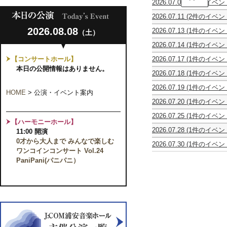
2026.07.08
(1件のイベン
催】
う
東
2026.07.11
(2件のイベン
た
亮
ピ
第
ご
汰
2026.08.08
2026.07.13
(1件のイベン
（土）
ア
18
え
＆
寺
ノ
回
喫
髙
2026.07.14
(1件のイベン
子
&
明
茶
木
休
屋
ア
海
和・
竜
【コンサートホール】
2026.07.17
(1件のイベン
館
お
ン
会
麗・
馬
し
日
本日の公開情報はありません。
と
サ
発
花
デ
2026.07.18
(1件のイベン
ん
な
ン
表
〜
ュ
第
う
み
ブ
会
和
オ
2026.07.19
(1件のイベン
34
ら
プ
HOME
>
公演・イベント案内
ル
今
麗
リ
レ
回
や
レ
ソ
井
花
2026.07.20
(1件のイベン
サ
ト
ヤ
す
ミ
ワ
由
と
ム
イ
ロ
ン
お
ア
レ
里
2026.07.25
(1件のイベン
一
ジ
タ
な
グ
と
【ハーモニーホール】
ム
第
芸
SUMMER
緒
カ・
ル
歌
ア
マ
2026
2026.07.28
(1件のイベン
20
道
11:00 開演
CONCERT
に
ピ
の
ー
ル
シ
休
回
50
2026
歌
ア
0才から大人まで みんなで楽しむ
花
チ
シ
2026.07.30
(1件のイベン
リ
館
演
周
～
お
チ
束
ス
ワンコインコンサート Vol.24
ェ
ECLAT
ー
日
奏
年
サ
う〜
ェ
in
ト
vol.28
QUINTET
PaniPani(パニパニ）
ズ
会
記
ク
ヴ
千
ピ
瀧
「音
FRANCE
念
ソ
ォ
葉
ア
本
楽
コ
フ
ー
～
ノ
実
家
ン
ォ
レ・
昭
コ
里
の
サ
ン
コ
和
ン
（フ
脳
ー
四
ン
は
ク
ル
っ
ト
重
サ
遠
ー
ー
て
Vol.1
奏
ー
く、
ル
ト）
ど
と
ト
さ