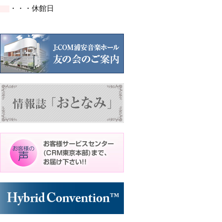
イ
イ
ト)
ト)
ト)
・・・休館日
ベ
ベ
ン
ン
ト)
ト)