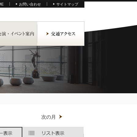
ME
お問い合わせ
サイトマップ
月
次の月
木
木
金
金
土
土
曜
曜
曜