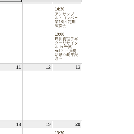
.06.03
4
2026.06.04
5
2026.06.05
6
2026.06.06
(2
日
日
日
件
14:30
の
アンサンブ
イ
ル・ゴンベェ
第18回 定期
ベ
演奏会
ン
ト)
19:00
坪川真理子ギ
ターリサイタ
ル in 千葉
Vol.2 ～演奏
活動25周年記
念～
.06.10
11
2026.06.11
12
2026.06.12
13
2026.06.13
.06.17
18
2026.06.18
19
2026.06.19
20
2026.06.20
(1
件
13:30