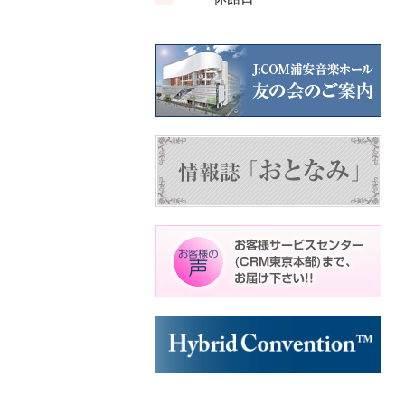
ン
ン
ト)
ト)