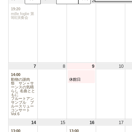
31
2026.05.31
(1
1
2026.06.01
2
2026.06.02
3
2026
日
日
日
日
件
19:20
の
mille foglie 第
イ
9回演奏会
ベ
ン
ト)
7
2026.06.07
(1
8
2026.06.08
9
2026.06.09
(1
10
2026
件
件
14:00
の
の
動物の謝肉
休館日
イ
イ
祭 サン＝サ
ーンスの気晴
ベ
ベ
らし 名曲とと
ン
ン
もに
ト)
ト)
フルートアン
サンブル ブ
ルースリュー
コンサート
Vol.6
14
2026.06.14
(1
15
2026.06.15
16
2026.06.16
(1
17
2026
件
件
13:00
13:00