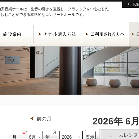
HO
M浦安音楽ホールは、生音の響きを重視し、クラシックを中心とした
楽しむことができる本格的なコンサートホールです。
前の月
2026年 6
日
日
月
月
火
火
水
水
月
年
曜
曜
曜
曜