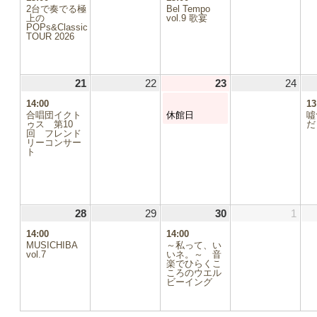
の
の
2台で奏でる極
Bel Tempo
イ
イ
上の
vol.9 歌宴
POPs&Classic
ベ
ベ
TOUR 2026
ン
ン
ト)
ト)
21
2026.06.21
(1
22
2026.06.22
23
2026.06.23
(1
24
2026
件
件
14:00
13
の
の
合唱団イクト
休館日
噓
イ
イ
ゥス 第10
だ
回 フレンド
ベ
ベ
リーコンサー
ン
ン
ト
ト)
ト)
.06
6.13
28
2026.06.28
(1
29
2026.06.29
30
2026.06.30
(1
1
2026
6.20
件
件
14:00
14:00
の
の
MUSICHIBA
～私って、い
6.27
イ
イ
vol.7
いネ。～ 音
ベ
楽でひらくこ
ベ
ころのウエル
.04
ン
ン
ビーイング
ト)
ト)