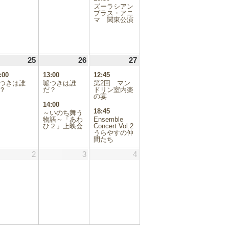
の
ズーラシアン
イ
ブラス・アニ
マ 関東公演
ベ
ン
ト)
.06.24
25
2026.06.25
(1
26
2026.06.26
(2
27
2026.06.27
(2
件
件
件
:00
13:00
12:45
の
の
の
つきは誰
噓つきは誰
第2回 マン
イ
イ
イ
？
だ？
ドリン室内楽
ベ
ベ
の宴
ベ
14:00
ン
ン
ン
18:45
～いのち舞う
ト)
ト)
ト)
物語～「あわ
Ensemble
ひ２」上映会
Concert Vol.2
うらやすの仲
間たち
.07.01
2
2026.07.02
3
2026.07.03
4
2026.07.04